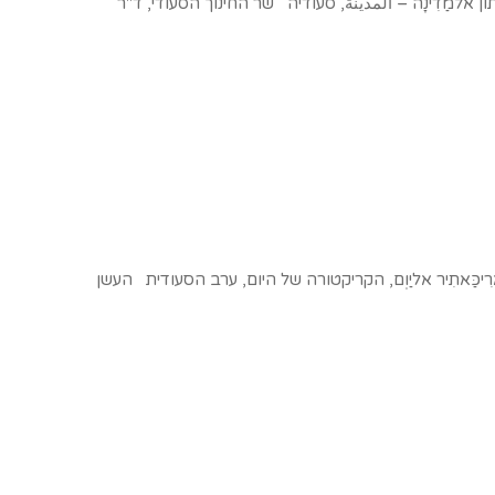
אלמַדִינָה – المدينة, סעודיה שר החינוך הסעודי, ד"ר
יכַּאתִיר אליַוְם, הקריקטורה של היום, ערב הסעודית העשן