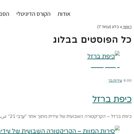
אודות
הקורס הדיגיטלי
הספ
ראשי
»
בלוג (עמוד 7)
כל הפוסטים ב
בלוג
קרא עוד ←
6:00
עידית בר
כיפת ברזל
כיפת ברזל – הקריקטורה השבועית של עידית מתוך אתר "עַרַבִּי 21" عربي 21 (עיתון במימון קטר) הלם במשטר המצרי, כך