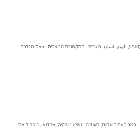
-סַאבִּע, اليوم السابع, מצרים התקשורת המצרית יוצאת מגדרה
ַארִיכַּאתִיר אליַוְם, סעודיה נשיא טורקיה, ארדואן, מכביד את