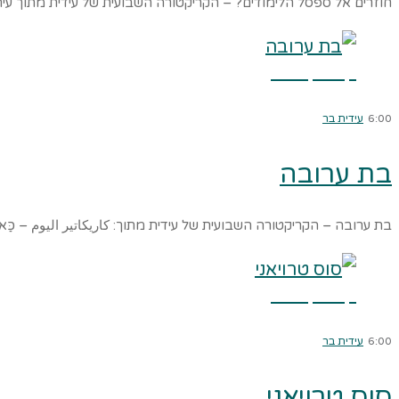
חוזרים אל ספסל הלימודים? – הקריקטורה השבועית של עידית מתוך עיתון 
קרא עוד ←
6:00
עידית בר
בת ערובה
בת ערובה – הקריקטורה השבועית של עידית מתוך: كاريكاتير اليوم – כַּארִ
קרא עוד ←
6:00
עידית בר
סוס טרויאני