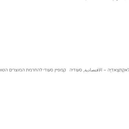
ְתִצַאדִיַה – الاقتصادية, סעודיה קמפיין סעודי להחרמת המוצרים הטור