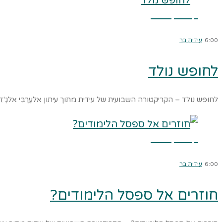
קרא עוד ←
6:00
עידית בר
לחופש נולד
לחופש נולד – הקריקטורה השבועית של עידית מתוך עיתון אלעַרַבִּי אלגַ'דִ
קרא עוד ←
6:00
עידית בר
חוזרים אל ספסל הלימודים?