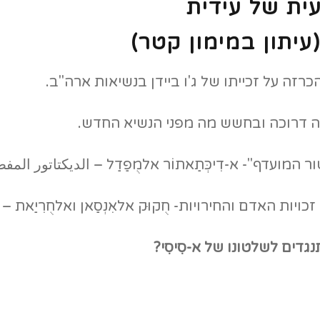
ית של עידית
עיתון במימון קטר)
זה על זכייתו של ג'ו ביידן בנשיאות ארה"ב.
יה דרוכה ובחשש מה מפני הנשיא החדש.
המועדף"- א-דִיכְּתַאתוֹר אלמֻפַדַל – الديكتاتور الم
יות האדם והחירויות- חֻקוּק אלאִנְסַאן ואלחֻרִיַאת –
גדים לשלטונו של א-סִיסִי?