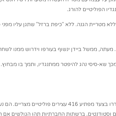
דיו הפוליטיים להורג.
 ללא מטריית הגנה. ללא "כיפת ברזל" שתגן עליו מפני
מעתה, ממשל ביידן ינשוף בעורפו וידרוש ממנו לשחר
 שא-סיסי נהג להיפטר ממתנגדיו, ותמך בו מבחוץ. עת
הקדים תרופה למכה? ביום הבחירות באמריקה שוחררו בצעד 
ים וסטודנטים. ברשתות החברתיות תהו הגולשים אם ה