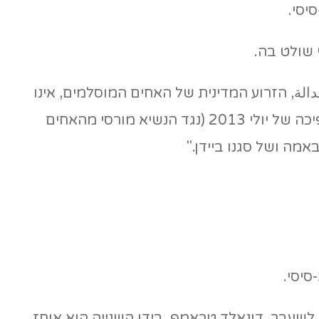
יסי.
י שולט בה.
لعدالة, הזרוע המדינית של האחים המוסלמים, אינו
משליך יהבו כלל על ביידן. הוא אומר: מצרים לא מעניינת את ביידן. אין לו זמן אליה. אנחנו לא שוכחים שההפיכה של יולי 2013 (נגד הנשיא מורסי מהאחים
ה ושל סגנו ביידן."
סיסי.
א, לשעבר, דונאלד טראמפ. בידו השנייה הוא אוחז