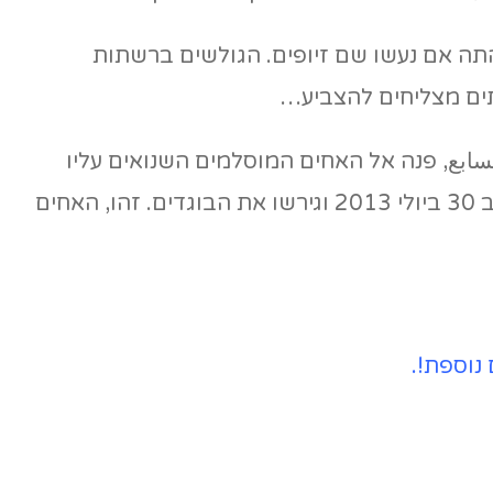
תה אם נעשו שם זיופים. הגולשים ברשתות
ים מצליחים להצביע…
ليوم السابع, פנה אל האחים המוסלמים השנואים עליו
במילים אלה: "ביידן היה ידו הימנית של אובאמה. עם זאת, הוא לא עשה דבר כאשר יצאו המצרים לרחובות ב 30 ביולי 2013 וגירשו את הבוגדים. זהו, האחים
 נוספת!.