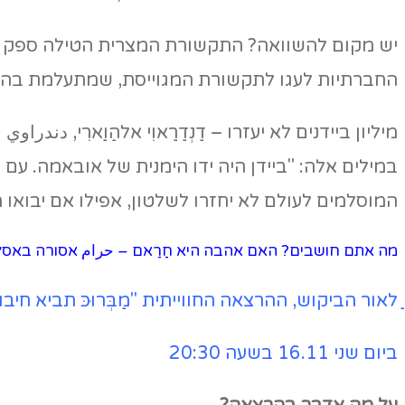
יש מקום להשוואה? התקשורת המצרית הטילה ספק בטו
החברתיות לעגו לתקשורת המגוייסת, שמתעלמת בהפג
מיליון ביידנים לא יעזרו – דַנְדַרַאוִי אלהַוַארִי, دند
המוסלמים לעולם לא יחזרו לשלטון, אפילו אם יבואו מי
מה אתם חושבים? האם אהבה היא חַרַאם – حرام אסורה באס
ַלאור הביקוש, ההרצאה החווייתית "מַבְּרוּכּ תביא ח
ביום שני 16.11 בשעה 20:30