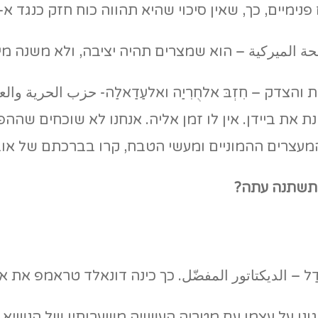
מיים, כך, שאין סיכוי שהיא תהווה כוח חזק כנגד א-ס
مصلحة الميركية – הוא שמצרים תהיה יציבה, ולא משנה מ
והצדק – חִזְבּ אלחֻרִיַה ואלעַדַאלַה- حزب الحرية وا
צרים ההמוניים ומעשי הטבח, קרו בברכתם של אובאמ
 תשתנה עתה?
ַל – الديكتاتور المفضّل. כך כינה דונאלד טראמפ את א-
י, מגונן על עצמו עם מטריה העשויה משערותיו של הנשי