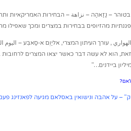
הר – נַזַאהַה – نزاهة – הבחירות האמריקאיות ותה
נתיות מהזיופים בבחירות במצרים ומכך שאפילו מת
راوي الهواري , עורך העיתון המצרי, אליַוְם א-סַאבִּע – ا
ליון ביידנים…"
לאם?
יבוק" – על אהבה ונישואין באסלאם מגיעה לפאנזינג פעם