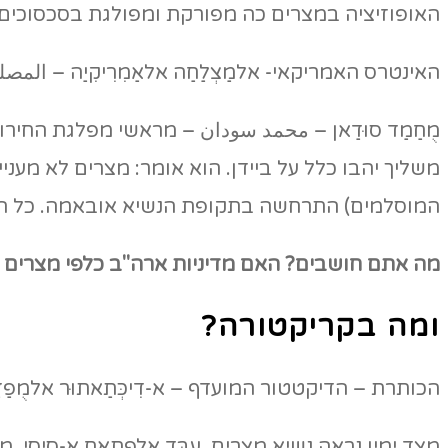
האופוזיציה במצרים כה מפורקת ומפולגת בסכסוכים פני
האינטרס האמריקאי- אלמַצְלַחַה אלאַמִרִיקִיַה – ال
מֻחַמַד סוּדַאן – محمد سودان – מראשי מפלגת החירות 
המוסלמים) התרחשה בתקופת הנשיא אובאמה. כל המע
מה אתם חושבים? האם מדיניות ארה"ב כלפי מצרים
ומה בקריקטורה?
הכותרת – הדיקטטור המועדף – א-דִיכְּתַאתוּר אלמֻפַד
מצד ימין נראה נשיא מצרים, עַבְּד אלפַתַאח א-סִיסִ