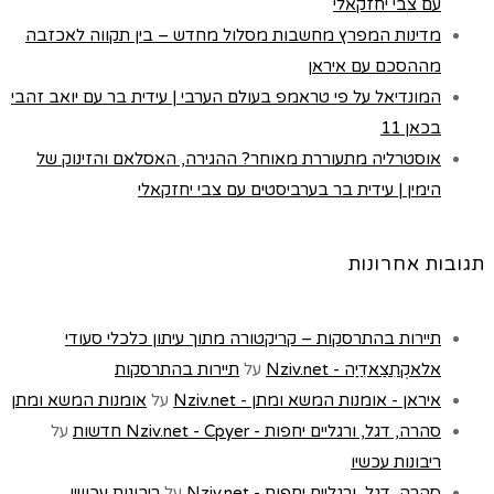
עם צבי יחזקאלי
מדינות המפרץ מחשבות מסלול מחדש – בין תקווה לאכזבה
מההסכם עם איראן
המונדיאל על פי טראמפ בעולם הערבי | עידית בר עם יואב זהבי
בכאן 11
אוסטרליה מתעוררת מאוחר? ההגירה, האסלאם והזינוק של
הימין | עידית בר בערביסטים עם צבי יחזקאלי
תגובות אחרונות
תיירות בהתרסקות – קריקטורה מתוך עיתון כלכלי סעודי
אלאקְתִצַאדִיַה - Nziv.net
על
תיירות בהתרסקות
איראן - אומנות המשא ומתן - Nziv.net
על
אומנות המשא ומתן
סהרה, דגל, ורגליים יחפות - Nziv.net - Cpyer חדשות
על
ריבונות עכשיו
סהרה, דגל, ורגליים יחפות - Nziv.net
על
ריבונות עכשיו