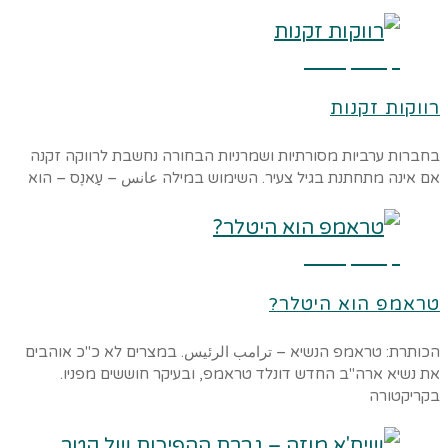
קרא עוד ←
רווקות זקנות
בחברות ערביות מסורתיות ושמרניות הבחורה נחשבת לרווקה זקנה
אם אינה מתחתנת בגיל צעיר. השימוש במילה عانس – עַאנֶס – הוא
קרא עוד ←
טראמפ הוא היטלר?
הכותרת: טראמפ הנשיא – ترامب الرئيس. במצרים לא כ"כ אוהבים
את נשיא ארה"ב החדש דונלד טראמפ, ובעיקר חוששים מפניו.
בקריקטורה