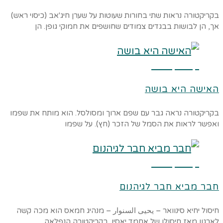
בקריקטורה נראות שתי בחורות שעוטות על שערן חיג'אב (כיסוי ראש)
אך, הן לבושות בבגדים צמודים שחושפים את חמוקי גופן. הן
קרא עוד ←
האישה היא בושה
בקריקטורה נראה גבר עם שפם ארוך ומסולסל. הוא מותח את שפמו
ואפשר לראות את הסמל של הזכר (חץ). על שפמו
קרא עוד ←
חבר מביא חבר לגיהנום
חיסול יחיא סינוואר – يحيى السنوار – מנהיג חמאס הוא מכה קשה
לארגון מאז חיסולו של אחמד יאסין. בקריקטורה הנפלאה