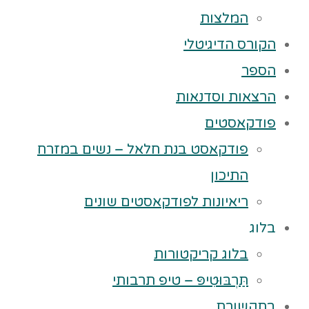
המלצות
הקורס הדיגיטלי
הספר
הרצאות וסדנאות
פודקאסטים
פודקאסט בנת חלאל – נשים במזרח
התיכון
ריאיונות לפודקאסטים שונים
בלוג
בלוג קריקטורות
תַּרְבּוּטִיפּ – טיפ תרבותי
בתקשורת