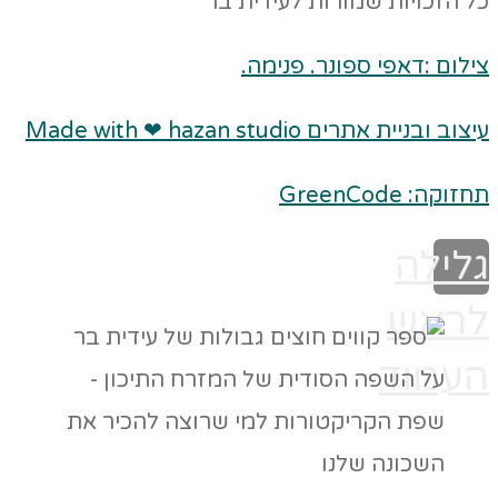
כל הזכויות שמורות לעידית בר
צילום :דאפי ספונר. פנימה.
עיצוב ובניית אתרים Made with ❤ hazan studio
תחזוקה: GreenCode
גלילה
לראש
העמוד