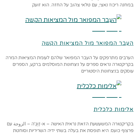
במחנה ריכוז נאצי, עם טלאי צהוב על החזה. הוא זועק
קרא עוד ←
העבר המפואר מול המציאות הקשה
הערבים מתרפקים על העבר המפואר שלהם לעומת המציאות המרה
בקריקטורה נראים ספרים על ניצחונות המוסלמים ברקע, הספרים
עוסקים בניצחונות היסטוריים
קרא עוד ←
אלימות כלכלית
בקריקטורה המשעשעת הזאת נראית האישה – א-זַוְגַ'ה – الزوجة עם
פרצוף כועס. היא תופסת את בעלה בשתי ידיה השריריות וסוחטת