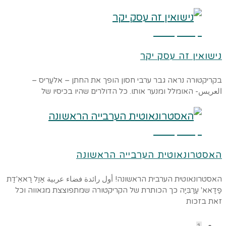
קרא עוד ←
נישואין זה עסק יקר
בקריקטורה נראה גבר ערבי חסון הופך את החתן – אלעַרִיס –
العريس- האומלל ומנער אותו. כל הדולרים שהיו בכיסיו של
קרא עוד ←
האסטרונאוטית הערבייה הראשונה
האסטרונאוטית הערבית הראשונה! أول رائدة فضاء عربية אַוַל רַאאִ'דַת
פַדַאא' עַרַבִּיַה כך הכותרת של הקריקטורה שמתפוצצת מגאווה וכל
זאת בזכות