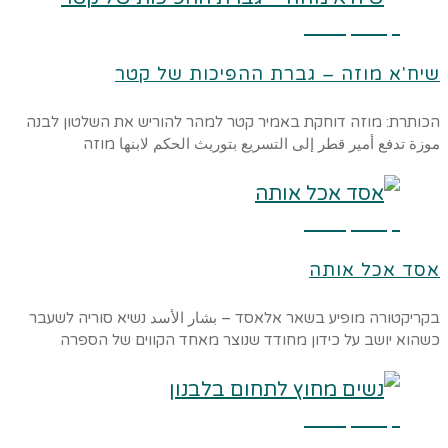
קרא עוד ←
שיח'א מוזה – גברת ההפיכות של קטר
הכותרת: מוזה דוחקת באמיר קטר למהר להוריש את השלטון לבנה
موزة تدفع أمير قطر إلى التسريع بتوريث الحكم لابنها מוזה
קרא עוד ←
אסד אכל אותה
בקריקטורה מופיע בשאר אלאסד – بشار الأسد נשיא סוריה לשעבר
כשהוא יושב על כידון מחודד שנוצר מאחד הקווים של הספרה
קרא עוד ←