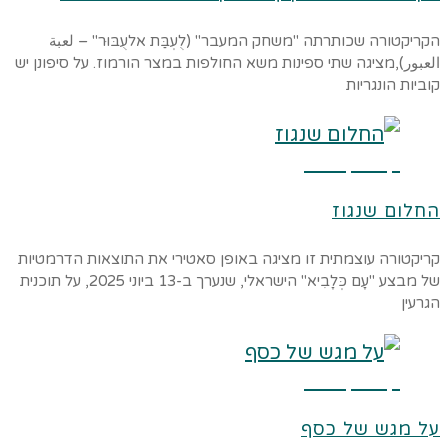
הקריקטורה שכותרתה "משחק המעבר" (לֻעְבַּת אלעֻבּוּר" – لعبة
العبور),מציגה שתי ספינות משא החולפות במצר הורמוז. על סיפונן יש
קוביות הונגריות
קרא עוד ←
החלום שנגוז
קריקטורה עוצמתית זו מציגה באופן סאטירי את התוצאות הדרמטיות
של מבצע "עָם כְּלָבִיא" הישראלי, שנערך ב-13 ביוני 2025, על תוכנית
הגרעין
קרא עוד ←
על מגש של כסף