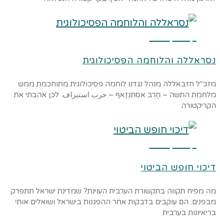
קרא עוד ←
נסראללה והלוחמה הפסיכולוגית
מזכ"ל חזבאללה מנהל נגדנו לוחמה פסיכולוגית מתוחכמת ממש
מלחמת התשה – חַרְבּ אסְתִנְזַאף – حرب استنزاف. לכן אהבתי את
הקריקטורה
קרא עוד ←
דיכוי חופש הביטוי
מה מפיח תקווה בתקשורת הערבית העוינת? שמדינת ישראל תתפרק
מבפנים. הם עוקבים בדבקות אחר ההפגנות בישראל ושואלים אותי
בריאיונות בערבית