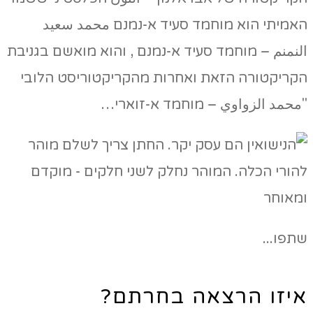
האמיתי הוא מוחמד סעיד א-נמנם محمد سعيد
النمنم – מוחמד סעיד א-נמנם , והוא מואשם בגניבת
הקריקטורה הזאת ואחרות מהקריקטוריסט הלובי
"محمد الزواوي – מוחמד א-זוארי…
שתפו...
איזו הרצאה בחרתם?