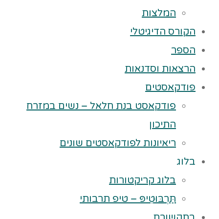
המלצות
הקורס הדיגיטלי
הספר
הרצאות וסדנאות
פודקאסטים
פודקאסט בנת חלאל – נשים במזרח
התיכון
ריאיונות לפודקאסטים שונים
בלוג
בלוג קריקטורות
תַּרְבּוּטִיפּ – טיפ תרבותי
בתקשורת