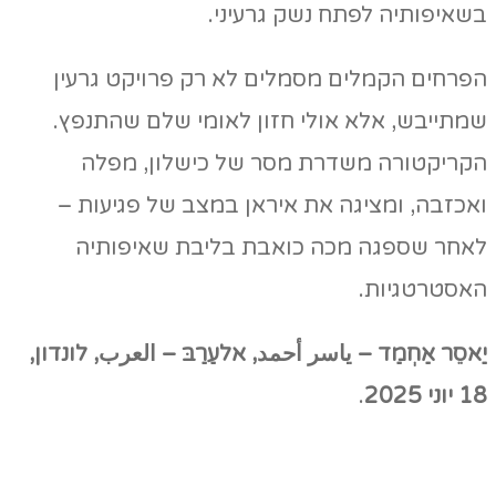
בשאיפותיה לפתח נשק גרעיני.
הפרחים הקמלים מסמלים לא רק פרויקט גרעין
שמתייבש, אלא אולי חזון לאומי שלם שהתנפץ.
הקריקטורה משדרת מסר של כישלון, מפלה
ואכזבה, ומציגה את איראן במצב של פגיעות –
לאחר שספגה מכה כואבת בליבת שאיפותיה
האסטרטגיות.
יַאסֵר אַחְמַד –
ياسر
أحمد
, אלעַרַבּ –
العرب
, לונדון,
18 יוני 2025
.