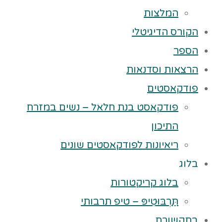
המלצות
הקורס הדיגיטלי
הספר
הרצאות וסדנאות
פודקאסטים
פודקאסט בנת חלאל – נשים במזרח
התיכון
ריאיונות לפודקאסטים שונים
בלוג
בלוג קריקטורות
תַּרְבּוּטִיפּ – טיפ תרבותי
בתקשורת