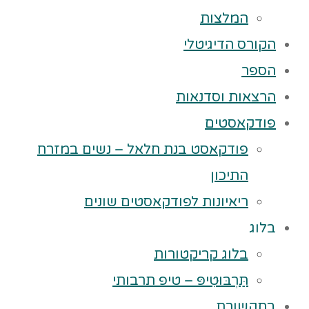
המלצות
הקורס הדיגיטלי
הספר
הרצאות וסדנאות
פודקאסטים
פודקאסט בנת חלאל – נשים במזרח
התיכון
ריאיונות לפודקאסטים שונים
בלוג
בלוג קריקטורות
תַּרְבּוּטִיפּ – טיפ תרבותי
בתקשורת