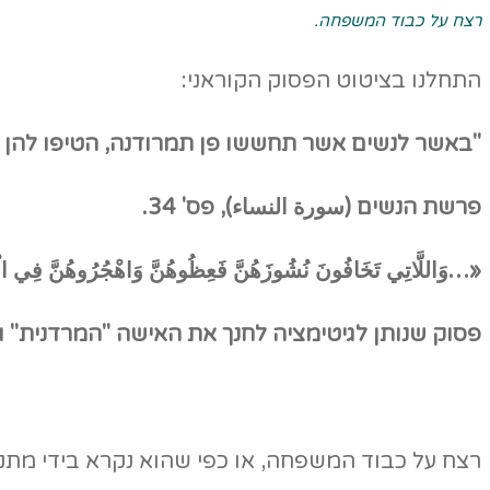
רצח על כבוד המשפחה.
התחלנו בציטוט הפסוק הקוראני:
"באשר לנשים אשר תחששו פן תמרודנה, הטיפו להן מו
פרשת הנשים
(سورة النساء
), פס' 34.
«…وَاللَّاتِي تَخَافُونَ نُشُوزَهُنَّ فَعِظُوهُنَّ وَاهْجُرُوهُنَّ فِي ا
פסוק שנותן לגיטימציה לחנך את האישה "המרדנית" ו
רצח על כבוד המשפחה, או כפי שהוא נקרא בידי מתנ