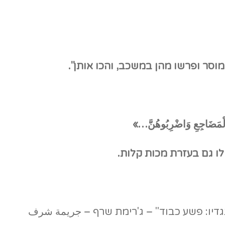
סר ופרשו מהן במשכב, והכו אותן".
لْمَضَاجِعِ وَاضْرِبُوهُنَّ…»
לו גם בעזרת מכות קלות.
גדיו: פשע כבוד" – ג'רימת שרף – جريمة شرف