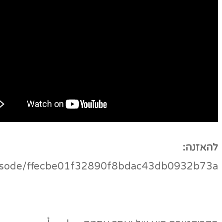
להאזנה:
l/episode/ffecbe01f32890f8bdac43db0932b73a