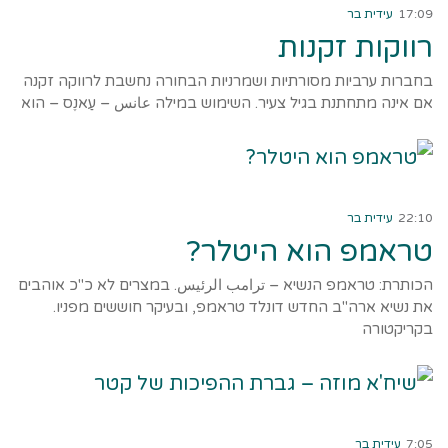
17:09
עידית בר
רווקות זקנות
בחברות ערביות מסורתיות ושמרניות הבחורה נחשבת לרווקה זקנה
אם אינה מתחתנת בגיל צעיר. השימוש במילה عانس – עַאנֶס – הוא
קרא עוד ←
22:10
עידית בר
טראמפ הוא היטלר?
הכותרת: טראמפ הנשיא – ترامب الرئيس. במצרים לא כ"כ אוהבים
את נשיא ארה"ב החדש דונלד טראמפ, ובעיקר חוששים מפניו.
בקריקטורה
קרא עוד ←
7:05
עידית בר