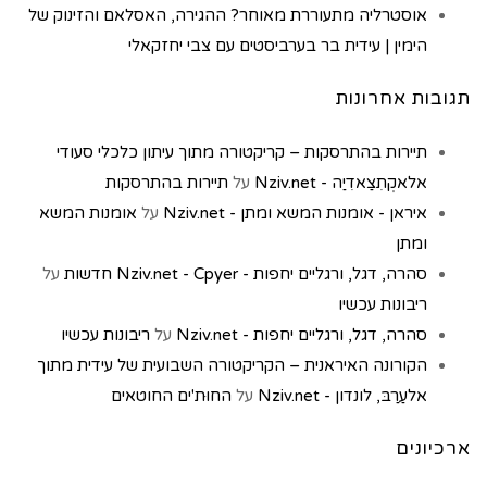
אוסטרליה מתעוררת מאוחר? ההגירה, האסלאם והזינוק של
הימין | עידית בר בערביסטים עם צבי יחזקאלי
תגובות אחרונות
תיירות בהתרסקות – קריקטורה מתוך עיתון כלכלי סעודי
אלאקְתִצַאדִיַה - Nziv.net
על
תיירות בהתרסקות
איראן - אומנות המשא ומתן - Nziv.net
על
אומנות המשא
ומתן
סהרה, דגל, ורגליים יחפות - Nziv.net - Cpyer חדשות
על
ריבונות עכשיו
סהרה, דגל, ורגליים יחפות - Nziv.net
על
ריבונות עכשיו
הקורונה האיראנית – הקריקטורה השבועית של עידית מתוך
אלעַרַבּ, לונדון - Nziv.net
על
החוּת'ים החוטאים
ארכיונים