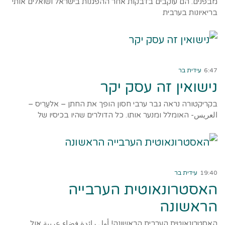
מבפנים. הם עוקבים בדבקות אחר ההפגנות בישראל ושואלים אותי
בריאיונות בערבית
קרא עוד ←
6:47
עידית בר
נישואין זה עסק יקר
בקריקטורה נראה גבר ערבי חסון הופך את החתן – אלעַרִיס –
العريس- האומלל ומנער אותו. כל הדולרים שהיו בכיסיו של
קרא עוד ←
19:40
עידית בר
האסטרונאוטית הערבייה
הראשונה
האסטרונאוטית הערבית הראשונה! أول رائدة فضاء عربية אַוַל