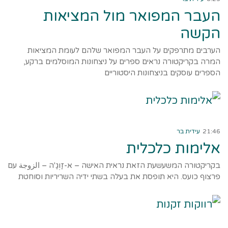
העבר המפואר מול המציאות
הקשה
הערבים מתרפקים על העבר המפואר שלהם לעומת המציאות
המרה בקריקטורה נראים ספרים על ניצחונות המוסלמים ברקע,
הספרים עוסקים בניצחונות היסטוריים
קרא עוד ←
21:46
עידית בר
אלימות כלכלית
בקריקטורה המשעשעת הזאת נראית האישה – א-זַוְגַ'ה – الزوجة עם
פרצוף כועס. היא תופסת את בעלה בשתי ידיה השריריות וסוחטת
קרא עוד ←