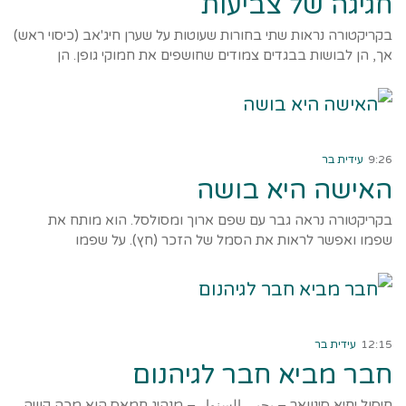
חגיגה של צביעות
בקריקטורה נראות שתי בחורות שעוטות על שערן חיג'אב (כיסוי ראש)
אך, הן לבושות בבגדים צמודים שחושפים את חמוקי גופן. הן
קרא עוד ←
9:26
עידית בר
האישה היא בושה
בקריקטורה נראה גבר עם שפם ארוך ומסולסל. הוא מותח את
שפמו ואפשר לראות את הסמל של הזכר (חץ). על שפמו
קרא עוד ←
12:15
עידית בר
חבר מביא חבר לגיהנום
חיסול יחיא סינוואר – يحيى السنوار – מנהיג חמאס הוא מכה קשה