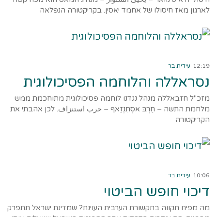
לארגון מאז חיסולו של אחמד יאסין. בקריקטורה הנפלאה
קרא עוד ←
12:19
עידית בר
נסראללה והלוחמה הפסיכולוגית
מזכ"ל חזבאללה מנהל נגדנו לוחמה פסיכולוגית מתוחכמת ממש
מלחמת התשה – חַרְבּ אסְתִנְזַאף – حرب استنزاف. לכן אהבתי את
הקריקטורה
קרא עוד ←
10:06
עידית בר
דיכוי חופש הביטוי
מה מפיח תקווה בתקשורת הערבית העוינת? שמדינת ישראל תתפרק