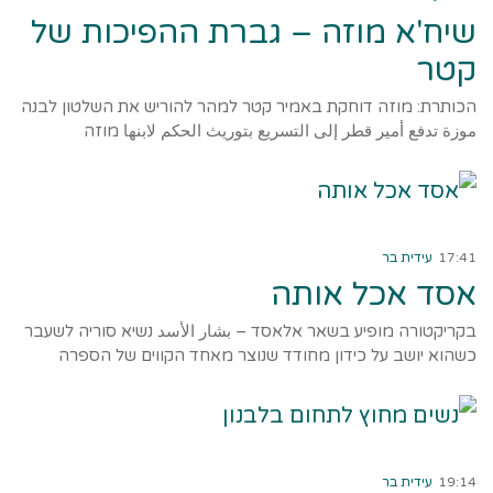
שיח'א מוזה – גברת ההפיכות של
קטר
הכותרת: מוזה דוחקת באמיר קטר למהר להוריש את השלטון לבנה
موزة تدفع أمير قطر إلى التسريع بتوريث الحكم لابنها מוזה
קרא עוד ←
17:41
עידית בר
אסד אכל אותה
בקריקטורה מופיע בשאר אלאסד – بشار الأسد נשיא סוריה לשעבר
כשהוא יושב על כידון מחודד שנוצר מאחד הקווים של הספרה
קרא עוד ←
19:14
עידית בר