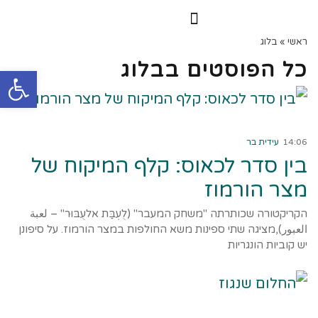
הרצאות וסדנאות
הקורס הדיגיטלי
ראשי
»
בלוג
כל הפוסטים ב
בלוג
פתח
קרא עוד ←
14:06
עידית בר
בין סדר לכאוס: קלף המיקוח של
מצר הורמוז
הקריקטורה שכותרתה "משחק המעבר" (לֻעְבַּת אלעֻבּוּר" – لعبة
العبور),מציגה שתי ספינות משא החולפות במצר הורמוז. על סיפונן
יש קוביות הונגריות
קרא עוד ←