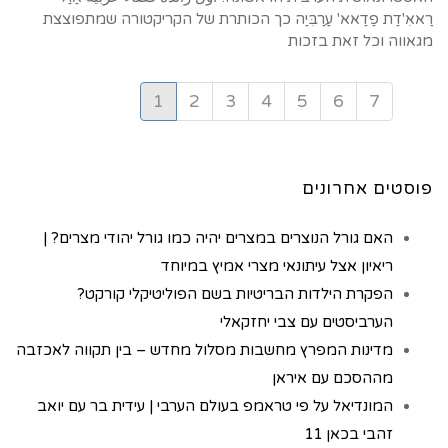
רַאאִ'דַת פַדַאא' עַרַבִּיַה כך הכותרת של הקריקטורה שמתפוצצת
מגאווה וכל זאת בזכות
1
2
3
4
5
6
7
פוסטים אחרונים
האם גורל הנוצרים במצרים יהיה כמו גורל יהודי מצרים? |
ריאיון אצל עיתונאי מצרי אמיץ במיוחד
הפקרת הילדות הבריטיות בשם הפוליטיקלי קורקט?
הערביסטים עם צבי יחזקאלי
מדינות המפרץ מחשבות מסלול מחדש – בין תקווה לאכזבה
מההסכם עם איראן
המונדיאל על פי טראמפ בעולם הערבי | עידית בר עם יואב
זהבי בכאן 11