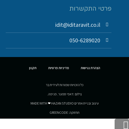
פרטי התקשרות
idit@iditaravit.co.il
050-6289020
הצהרת נגישות
מדיניות פרטיות
תקנון
כל הזכויות שמורות לעידית בר
צילום :דאפי ספונר. פנימה.
עיצוב ובניית אתרים MADE WITH ❤ HAZAN STUDIO
תחזוקה: GREENCODE
גלילה לראש העמוד