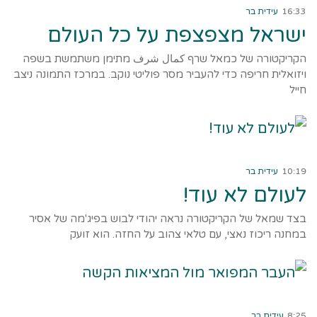
16:33
עידית בר
ישראל מצפצפת על כל העולם
הקריקטורה של כמאל שרף كمال شرف מתימן משתמשת בשפה
ויזואלית חריפה כדי להעביר מסר פוליטי נוקב. במרכז התמונה ניצב
חייל
קרא עוד ←
10:19
עידית בר
לעולם לא עוד!
בצד שמאל של הקריקטורה נראה יהודי לבוש בפיג'מה של אסיר
במחנה ריכוז נאצי, עם טלאי צהוב על החזה. הוא זועק
קרא עוד ←
8:25
עידית בר