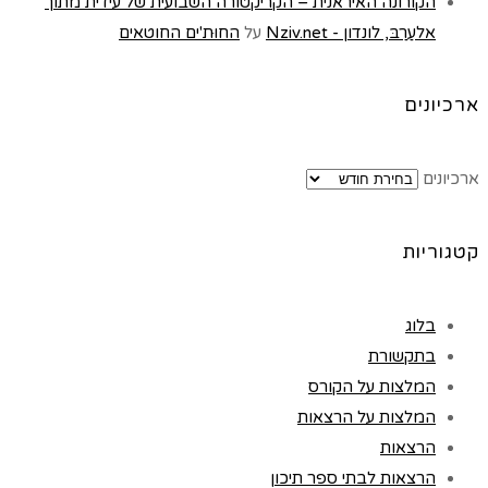
הקורונה האיראנית – הקריקטורה השבועית של עידית מתוך
אלעַרַבּ, לונדון - Nziv.net
על
החוּת'ים החוטאים
ארכיונים
ארכיונים
קטגוריות
בלוג
בתקשורת
המלצות על הקורס
המלצות על הרצאות
הרצאות
הרצאות לבתי ספר תיכון