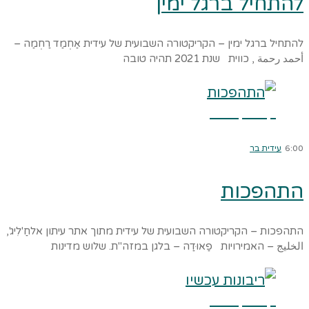
להתחיל ברגל ימין
להתחיל ברגל ימין – הקריקטורה השבועית של עידית אַחְמַד רַחְמַה –
أحمد رحمة , כווית שנת 2021 תהיה טובה
קרא עוד ←
6:00
עידית בר
התהפכות
התהפכות – הקריקטורה השבועית של עידית מתוך אתר עיתון אלחַ'לִיג',
الخليج – האמירויות פַאוּדַה – בלגן במזה"ת. שלוש מדינות
קרא עוד ←