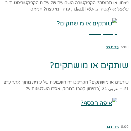
ניצחון או תבוסה? הקריקטורה השבועית של עידית הקריקטוריסט: ד"ר
עַלַאא' א-לַקְטַה, د. علاء اللقطة , עזה מי ניצח? חמאס
קרא עוד ←
6:00
עידית בר
שותקים או מושתקים?
שותקים או מושתקים? הקריקטורה השבועית של עידית מתוך אתר עַרַבִּי
21 – عربي 21 (במימון קטר) במרוקו אסרו השלטונות על
קרא עוד ←
6:00
עידית בר