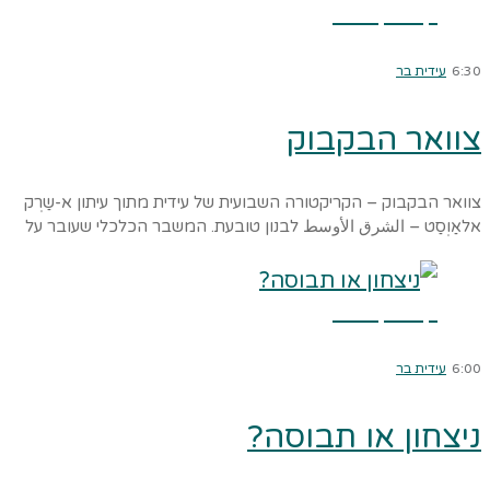
קרא עוד ←
6:30
עידית בר
צוואר הבקבוק
צוואר הבקבוק – הקריקטורה השבועית של עידית מתוך עיתון א-שַרְק
אלאַוְסַט – الشرق الأوسط לבנון טובעת. המשבר הכלכלי שעובר על
קרא עוד ←
6:00
עידית בר
ניצחון או תבוסה?