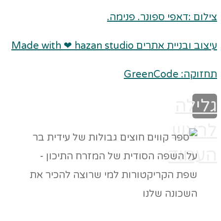
צילום :דאפי ספונר. פנימה.
עיצוב ובניית אתרים Made with ❤ hazan studio
תחזוקה: GreenCode
גלילה
לראש
העמוד