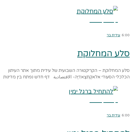
קרא עוד ←
6:00
עידית בר
סלע המחלוקת
סלע המחלוקת – הקריקטורה השבועית של עידית מתוך אתר העיתון
הכלכלי הסעודי אלאקְתִצַאדִיַה- الاقتصادية דף חדש נפתח בין מדינות
קרא עוד ←
6:00
עידית בר