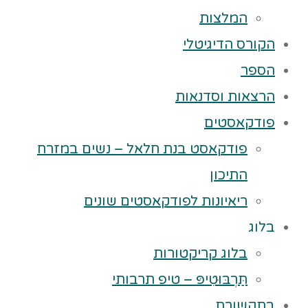
המלצות
הקורס הדיגיטלי
הספר
הרצאות וסדנאות
פודקאסטים
פודקאסט בנת חלאל – נשים במזרח
התיכון
ריאיונות לפודקאסטים שונים
בלוג
בלוג קריקטורות
תַּרְבּוּטִיפּ – טיפ תרבותי
בתקשורת