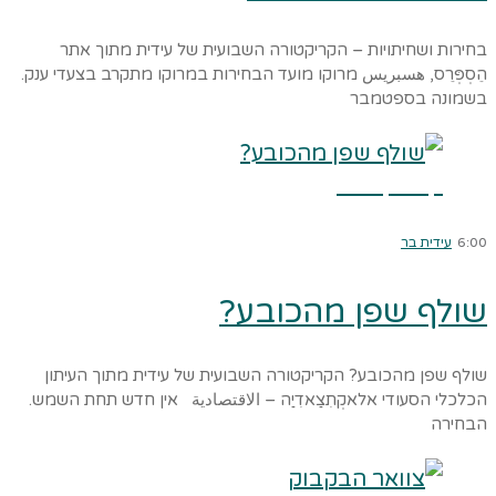
בחירות ושחיתויות – הקריקטורה השבועית של עידית מתוך אתר
הֵסְפְּרֵס, هسبريس מרוקו מועד הבחירות במרוקו מתקרב בצעדי ענק.
בשמונה בספטמבר
קרא עוד ←
6:00
עידית בר
שולף שפן מהכובע?
שולף שפן מהכובע? הקריקטורה השבועית של עידית מתוך העיתון
הכלכלי הסעודי אלאקְתִצַאדִיַה – الاقتصادية אין חדש תחת השמש.
הבחירה