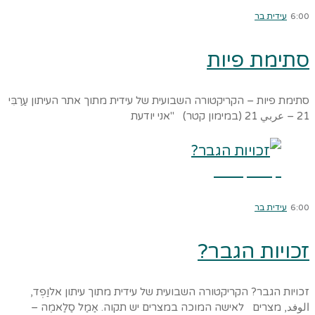
6:00
עידית בר
סתימת פיות
סתימת פיות – הקריקטורה השבועית של עידית מתוך אתר העיתון עַרַבִּי
21 – عربي 21 (במימון קטר) "אני יודעת
קרא עוד ←
6:00
עידית בר
זכויות הגבר?
זכויות הגבר? הקריקטורה השבועית של עידית מתוך עיתון אלוַפְד,
الوفد, מצרים לאישה המוכה במצרים יש תקוה. אַמַל סַלַאמֶה –