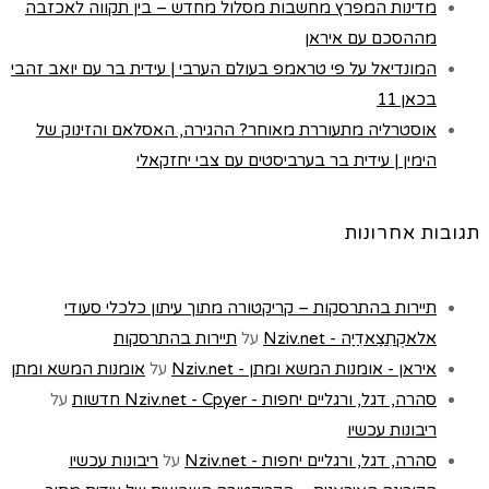
מדינות המפרץ מחשבות מסלול מחדש – בין תקווה לאכזבה
מההסכם עם איראן
המונדיאל על פי טראמפ בעולם הערבי | עידית בר עם יואב זהבי
בכאן 11
אוסטרליה מתעוררת מאוחר? ההגירה, האסלאם והזינוק של
הימין | עידית בר בערביסטים עם צבי יחזקאלי
תגובות אחרונות
תיירות בהתרסקות – קריקטורה מתוך עיתון כלכלי סעודי
אלאקְתִצַאדִיַה - Nziv.net
על
תיירות בהתרסקות
איראן - אומנות המשא ומתן - Nziv.net
על
אומנות המשא ומתן
סהרה, דגל, ורגליים יחפות - Nziv.net - Cpyer חדשות
על
ריבונות עכשיו
סהרה, דגל, ורגליים יחפות - Nziv.net
על
ריבונות עכשיו