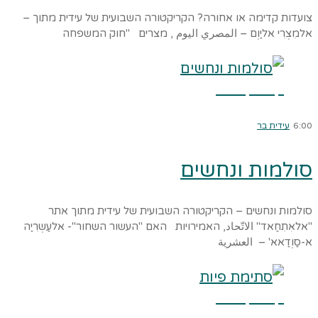
צועדות קדימה או אחורה? הקריקטורה השבועית של עידית מתוך –
אלמִצְרִי אליַוְם – المصري اليوم , מצרים "חוק המשפחה
קרא עוד ←
6:00
עידית בר
סולמות ונחשים
סולמות ונחשים – הקריקטורה השבועית של עידית מתוך אתר
"אלאִתִחַאד" الاتّحاد, האמירויות האם "העשור השחור"- אלעַשְרִיַה
א-סַוְדַאא' – العشرية
קרא עוד ←