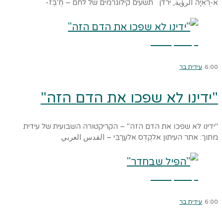
א-רֻאְיָה الرؤية, ירדן תשעים קילוגרמים של לחם – חֻ'בְּז-
קרא עוד ←
6:00
עידית בר
"ידינו לא שפכו את הדם הזה"
"ידינו לא שפכו את הדם הזה" – הקריקטורה השבועית של עידית
מתוך: אתר העיתון אלקֻדְס אלעַרַבִּי – القدس العربي
קרא עוד ←
6:00
עידית בר