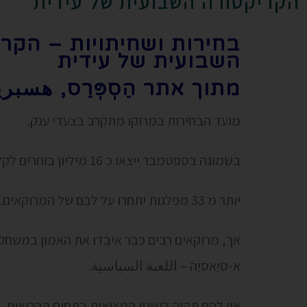
הקריקטורה השבועית של עידית
בחירות ושחיתויות – הקר
השבועית של עידית
מתוך אתר הֵסְפְּרֵס, هسب
מועד הבחירות במרוקו מתקרב בצעדי ענק.
בשמונה בספטמבר ייצאו כ 16 מיליון בוחרים לקלפיות.
יותר מ 33 מפלגות יתחרו על לבם של המרוקאים.
אך, מרוקאים רבים כבר איבדו את האמון במשחק הפ
א-סִיַאסִיַה – اللعبة السياسية.
אין להם תקוה לשינוי המציאות בתחום הבריאות, 