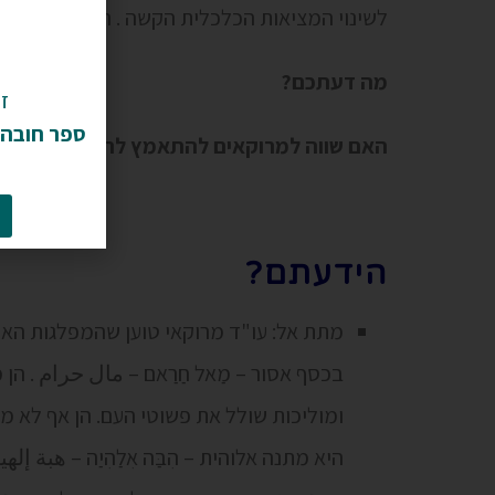
לשינוי המציאות הכלכלית הקשה . החבל רק ילך ו
מה דעתכם?
ז
ספר חובה 
האם שווה למרוקאים להתאמץ להגיע אל הקלפ
הידעתם?
מתת אל: עו"ד מרוקאי טוען שהמפלגות ה
בכסף אסור – מַאל חַרַאם – مال حرام . הן
ומוליכות שולל את פשוטי העם. הן אף לא 
היא מתנה אלוהית – הִבַּה אִלַהִיַה – هبة 