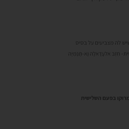
יש לה מצביעים על בסיס
בּ אלעַדַאלַה וַא-תַנְמִיַה
רוקו בפעם השלישית