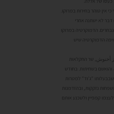
 כעסו של אללה.
 אין טוהר בחירות במרוקו.
 דבר לא ישתנה אחרי
נבחרים. הדמוקרטיה במרוקו
ואיפה הדמוקרטיה שיש
عزيز أخنوش, שר החקלאות
ة והואשם בשחיתות. בחודש
בבעלותו "ג'וּד" למטרות
 למשפחות נזקקות, ובהזדמנות
 לעצמו קמפיין ולשכנע אותם