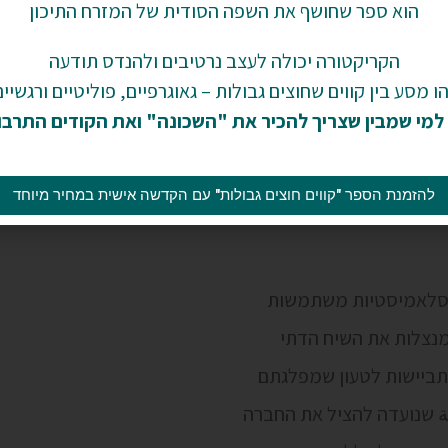
הוא ספר שחושף את השפה הסודית של המזרח התיכון
יתהדק סביב צווארם.
הקריקטורה יכולה לעצב נרטיבים ולהנדס תודעה
הו מסע בין קווים שחוצים גבולות – גאוגרפיים, פוליטיים ורגשיים
למי שמבין שצריך להכיר את "השכונה" ואת הקודים
התרבו
יות?
להזמנת הספר "קווים חוצים גבולות" עם הקדשה אישית במחיר מיוחד
אסלאמיסטיות משתמשות
 מנצלות את השיח הדתי
מתביישות לטעון שמפלגתם
إلهية שנועדה להציל את החברה