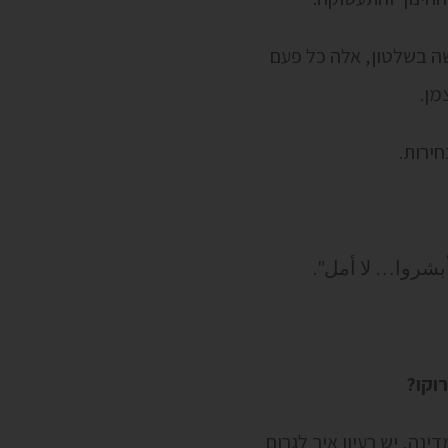
שה בשלטון, אלה כל פעם
מן.
ירות.
"أبشروا… لا أمل".
וקו?
ינה, יש רעיון איך לגרום