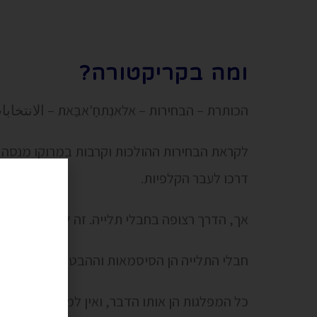
ומה בקריקטורה?
הכותרת – הבחירות – אלאנְתִחַ'אבַּאת – الانتخابا
לקראת הבחירות ההולכות וקרבות במרוקו מנסה
דרכו לעבר הקלפיות.
אך, הדרך רצופה בחבלי תלייה. זה לא סימן טוב.
חבלי התלייה הן הסיסמאות וההבטחות של המפלג
כל המפלגות הן אותו הדבר, ואין למרוקאי תקווה