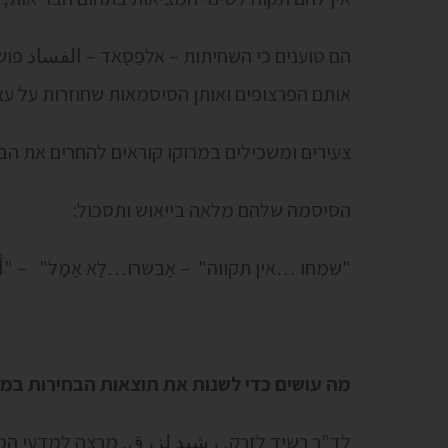
הם טוענים כי השחיתות – אלפַסַאד – الفساد פו
אותם הפרצופים ואותן הסיסמאות שחוזרות על עצ
צעירים ומשכילים במרוקו קוראים להחרים את הבח
הסיסמה שלהם מלאה בייאוש ותסכול:
"שִמְחוּ …אין תקווה" – אַבְּשִרוּ…לַא אַמַל" – 
מה עושים כדי לשנות את תוצאות הבחירות במר
לד"ר רַשִיד לַזְרַק, رشيد لزرق, מרצה למדעי המד