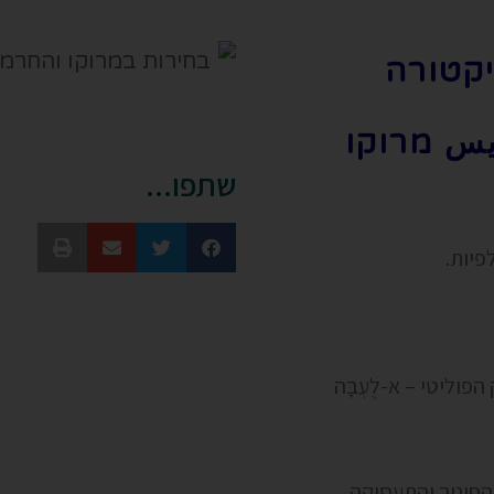
יקטורה
ريس מרוקו
שתפו...
וליטי – א-לֻעְבָּה
החינוך והתעסוקה.