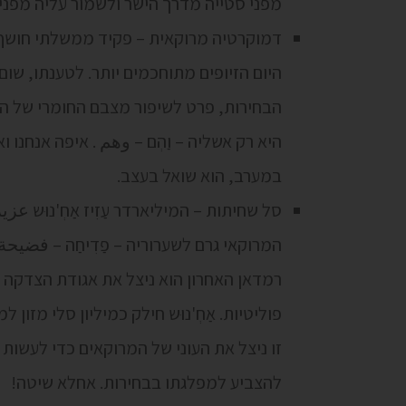
מפני סטייה מדרך הישר ולשמור עליה מפני
דמוקרטיה מרוקאית – פקיד ממשלתי חושף כי
היום הזיופים מתוחכמים יותר. לטענתו, שום
הבחירות, פרט לשיפור מצבם החומרי של ה
היא רק אשליה – וַהְם – وهم . איפה אנחנו 
במערב, הוא שואל בעצב.
סל שחיתות – המיליארדר עַזִיז אַחְ'נוּש 
המרוקאי גרם לשערוריה – פַדִיחַה – فضيح
רמדאן האחרון הוא ניצל את אגודת הצדקה ש
פוליטיות. אַחְ'נוּש חילק כמיליון סלי מזון
זו ניצל את העוני של המרוקאים כדי לעשות
להצביע למפלגתו בבחירות. אחלא שיטה!