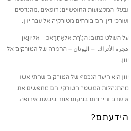
ובעלי המקצועות החופשיים: רופאים ,מהנדסים
ועורכי דין. הם בורחים מטורקיה אל עבר יוון.
על השלט כתוב: הִגְ'רַת אלאַתְרַאכּ – אליוּנַאן –
هجرة الأتراك – اليونان – ההגירה של הטורקים אל
יוון.
יוון היא היעד הנכסף של הטורקים שהתייאשו
מהתנהלות המשטר הטורקי. הם מחפשים את
אושרם וחירותם במקום אחר ביבשת אירופה.
הידעתם?