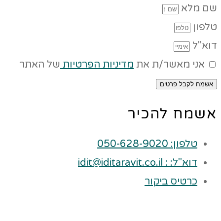
שם מלא
טלפון
דוא"ל
אני מאשר/ת את
מדיניות הפרטיות
של האתר
אשמח לקבל פרטים
אשמח להכיר
טלפון: 050-628-9020
דוא"ל: : idit@iditaravit.co.il
כרטיס ביקור