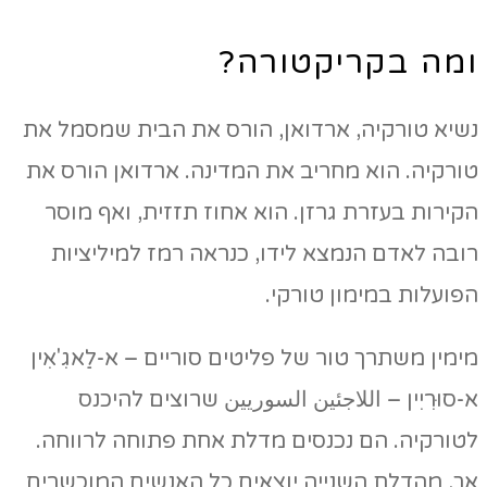
ומה בקריקטורה?
נשיא טורקיה, ארדואן, הורס את הבית שמסמל את
טורקיה. הוא מחריב את המדינה. ארדואן הורס את
הקירות בעזרת גרזן. הוא אחוז תזזית, ואף מוסר
רובה לאדם הנמצא לידו, כנראה רמז למיליציות
הפועלות במימון טורקי.
מימין משתרך טור של פליטים סוריים – א-לַאגִ'אִין
א-סוּרִיִין – اللاجئين السوريين שרוצים להיכנס
לטורקיה. הם נכנסים מדלת אחת פתוחה לרווחה.
אך, מהדלת השנייה יוצאים כל האנשים המוכשרים