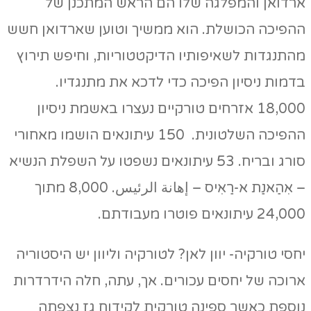
ארדואן והמפלגה שלו הם הראש המתכנן של
ההפיכה הכושלת. הוא ממשיך וטוען שארדואן חשש
מהתנגדות לשאיפותיו הדיקטטוריות, וחיפש תירוץ
בדמות ניסיון הפיכה כדי לדכא את מתנגדיו.
18,000 אזרחים טורקיים נעצרו באשמת ניסיון
ההפיכה השלטונית. 150 עיתונאים הושמו מאחורי
סורג ובריח. 53 עיתונאים נשפטו על השפלת הנשיא
– אִהַאנַת א-רַאִיס – إهانة الرئيس. 8,000 מתוך
24,000 עיתונאים פוטרו מעבודתם.
יחסי טורקיה- יוון לאן? לטורקיה וליוון יש היסטוריה
ארוכה של יחסים עכורים. אך, עתה, חלה הידרדרות
נוספת כאשר ספינה טורקית לקידוח גז נצפתה