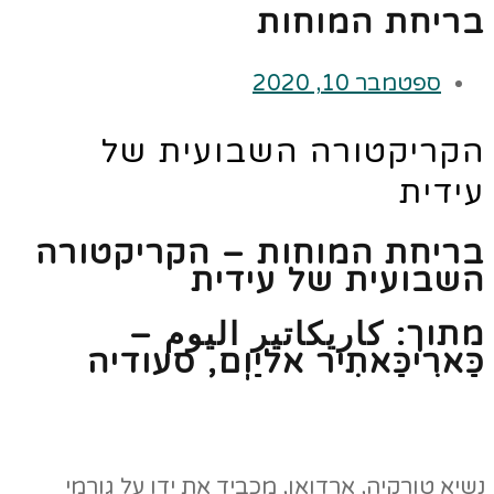
בריחת המוחות
ספטמבר 10, 2020
הקריקטורה השבועית של
עידית
בריחת המוחות – הקריקטורה
השבועית של עידית
מתוך: كاريكاتير اليوم –
כַּארִיכַּאתִיר אליַוְם, סעודיה
נשיא טורקיה, ארדואן, מכביד את ידו על גורמי