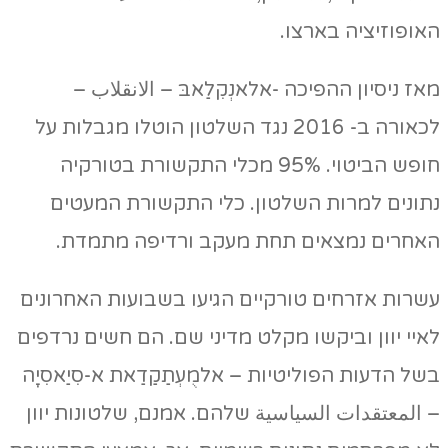
האופוזיציה בארצו.
מאז ניסיון ההפיכה -אלאנְקִלַאבּ – الانقلاب –
לכאורה ב- 2016 נגד השלטון הוטלו מגבלות על
חופש הביטוי. 95% מכלי התקשורת בטורקיה
נתונים למרות השלטון. כלי התקשורת המעטים
האחרים נמצאים תחת מעקב ורדיפה מתמדת.
עשרות אזרחים טורקיים הגיעו בשבועות האחרונים
לאיי יוון וביקשו מקלט מדיני שם. הם חשים נרדפים
בשל הדעות הפוליטיות – אלמֻעְתַקַדַאת א-סִיַאסִיָה
– المعتقدات السياسية שלהם. אמנם, שלטונות יוון