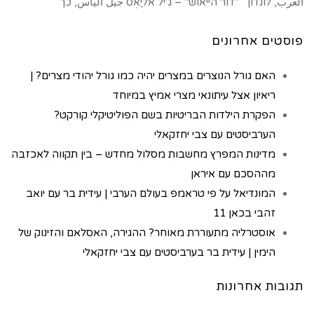
العرب, לונדון "דור הייאוש" – גִ'יל אליַאְס جيل اليأس, כך
פוסטים אחרונים
האם גורל הנוצרים במצרים יהיה כמו גורל יהודי מצרים? |
ריאיון אצל עיתונאי מצרי אמיץ במיוחד
הפקרת הילדות הבריטיות בשם הפוליטיקלי קורקט?
הערביסטים עם צבי יחזקאלי
מדינות המפרץ מחשבות מסלול מחדש – בין תקווה לאכזבה
מההסכם עם איראן
המונדיאל על פי טראמפ בעולם הערבי | עידית בר עם יואב
זהבי בכאן 11
אוסטרליה מתעוררת מאוחר? ההגירה, האסלאם והזינוק של
הימין | עידית בר בערביסטים עם צבי יחזקאלי
תגובות אחרונות