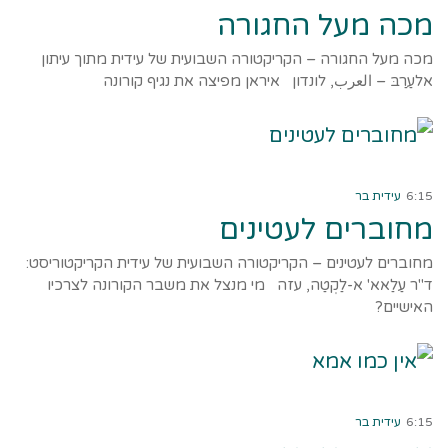
מכה מעל החגורה
מכה מעל החגורה – הקריקטורה השבועית של עידית מתוך עיתון
אלעַרַבּ – العرب, לונדון איראן מפיצה את נגיף קורונה
קרא עוד ←
6:15
עידית בר
מחוברים לעטינים
מחוברים לעטינים – הקריקטורה השבועית של עידית הקריקטוריסט:
ד"ר עַלַאא' א-לַקְטַה, עזה מי מנצל את משבר הקורונה לצרכיו
האישיים?
קרא עוד ←
6:15
עידית בר