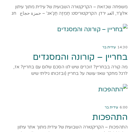
משפחה שכזאת – הקריקטורה השבועית של עידית מתוך עיתון
אלעַ'ד, الغد ירדן. הקריקטוריסט: חַמְזַה חַגַ'אג' – حمزة حجاج חג
קרא עוד ←
14:30
עידית בר
בחריין – קורונה והמסגדים
מה קורה בבחריין? זוכרים שיש לנו הסכם שלום עם בחריין? אז,
לרגל מחקר שאני עושה על בחריין (ובזכותו גיליתי שיש
קרא עוד ←
6:00
עידית בר
התהפכות
התהפכות – הקריקטורה השבועית של עידית מתוך אתר עיתון