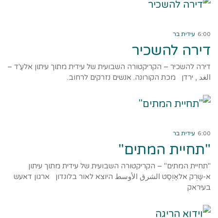
קרא עוד ←
6:00
עידית בר
דירה להשכיר
דירה להשכיר – הקריקטורה השבועית של עידית מתוך עיתון אלעַ'ד –
الغد , ירדן מכת הקורונה. אנשים נזרקים לרחוב.
קרא עוד ←
6:00
עידית בר
"תחיית המתים"
"תחיית המתים" – הקריקטורה השבועית של עידית מתוך עיתון
א-שַרְק אלאַוְסַט الشرق الأوسط היוצא לאור בלונדון ארגון דאעש
בעיראק