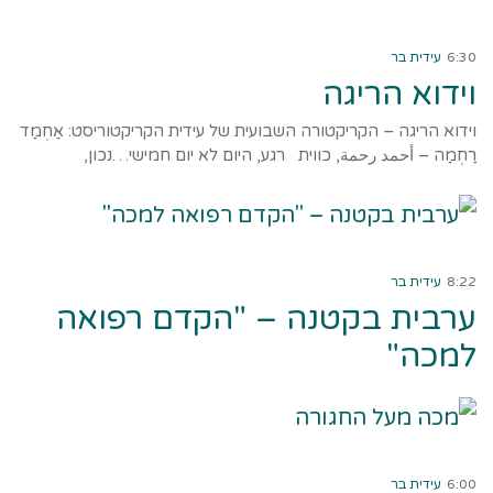
קרא עוד ←
6:30
עידית בר
וידוא הריגה
וידוא הריגה – הקריקטורה השבועית של עידית הקריקטוריסט: אַחְמַד
רַחְמַה – أحمد رحمة, כווית רגע, היום לא יום חמישי…נכון,
קרא עוד ←
8:22
עידית בר
ערבית בקטנה – "הקדם רפואה
למכה"
קרא עוד ←
6:00
עידית בר