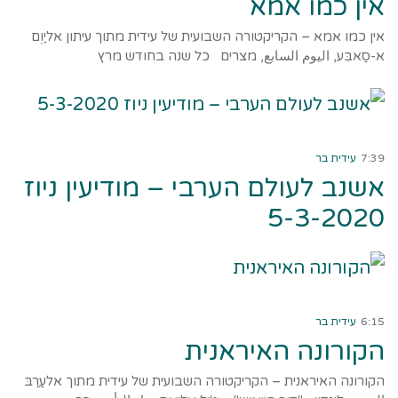
אין כמו אמא
אין כמו אמא – הקריקטורה השבועית של עידית מתוך עיתון אליַוְם
א-סַאבִּע, اليوم السابع, מצרים כל שנה בחודש מרץ
קרא עוד ←
7:39
עידית בר
אשנב לעולם הערבי – מודיעין ניוז
5-3-2020
קרא עוד ←
6:15
עידית בר
הקורונה האיראנית
הקורונה האיראנית – הקריקטורה השבועית של עידית מתוך אלעַרַבּ