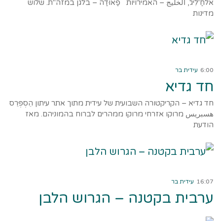
אלחַ'לִיג', الخليج – האמירויות פַאוּדַה – בלגן במזה"ת. שלוש
מדינות
קרא עוד ←
6:00
עידית בר
חד גדיא
חד גדיא – הקריקטורה השבועית של עידית מתוך אתר עיתון הֵסְפְּרֵס
هسبريس מרוקו אזרחי מרוקו ממהרים לברוח בהמוניהם. מאז
הודעת
קרא עוד ←
16:07
עידית בר
ערבית בקטנה – הגרוש הלבן