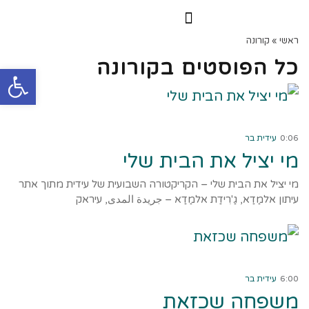
הרצאות וסדנאות
הקורס הדיגיטלי
ראשי
»
קורונה
כל הפוסטים ב
קורונה
פתח
קרא עוד ←
0:06
עידית בר
מי יציל את הבית שלי
מי יציל את הבית שלי – הקריקטורה השבועית של עידית מתוך אתר
עיתון אלמַדַא, גַ'רִידַת אלמַדַא – جريدة المدى, עיראק
קרא עוד ←
6:00
עידית בר
משפחה שכזאת