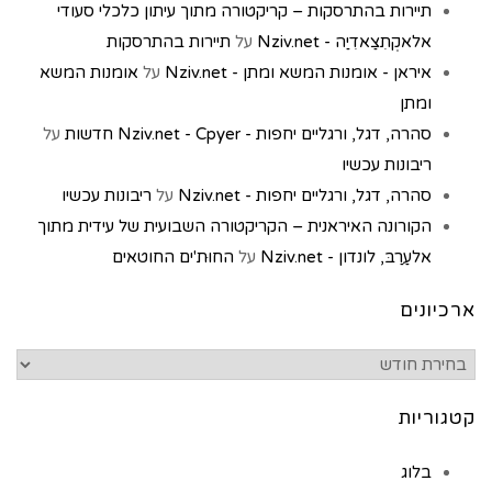
תיירות בהתרסקות – קריקטורה מתוך עיתון כלכלי סעודי
אלאקְתִצַאדִיַה - Nziv.net
על
תיירות בהתרסקות
איראן - אומנות המשא ומתן - Nziv.net
על
אומנות המשא
ומתן
סהרה, דגל, ורגליים יחפות - Nziv.net - Cpyer חדשות
על
ריבונות עכשיו
סהרה, דגל, ורגליים יחפות - Nziv.net
על
ריבונות עכשיו
הקורונה האיראנית – הקריקטורה השבועית של עידית מתוך
אלעַרַבּ, לונדון - Nziv.net
על
החוּת'ים החוטאים
ארכיונים
קטגוריות
בלוג