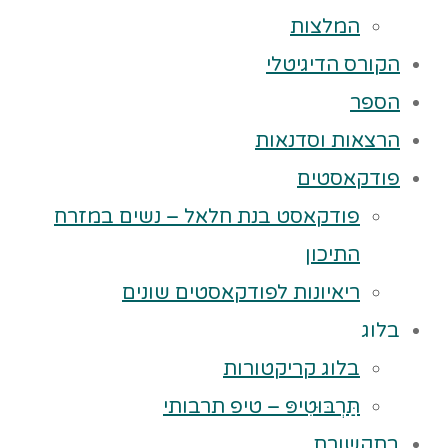
המלצות
הקורס הדיגיטלי
הספר
הרצאות וסדנאות
פודקאסטים
פודקאסט בנת חלאל – נשים במזרח
התיכון
ריאיונות לפודקאסטים שונים
בלוג
בלוג קריקטורות
תַּרְבּוּטִיפּ – טיפ תרבותי
בתקשורת