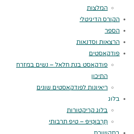
המלצות
הקורס הדיגיטלי
הספר
הרצאות וסדנאות
פודקאסטים
פודקאסט בנת חלאל – נשים במזרח
התיכון
ריאיונות לפודקאסטים שונים
בלוג
בלוג קריקטורות
תַּרְבּוּטִיפּ – טיפ תרבותי
בתקשורת