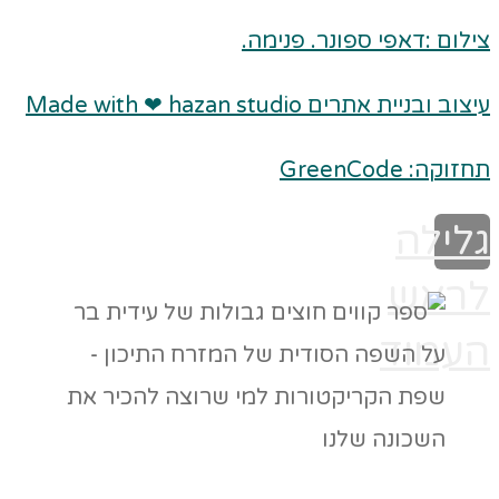
צילום :דאפי ספונר. פנימה.
עיצוב ובניית אתרים Made with ❤ hazan studio
תחזוקה: GreenCode
גלילה
לראש
העמוד