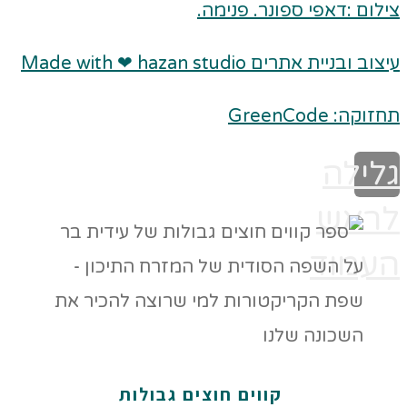
צילום :דאפי ספונר. פנימה.
עיצוב ובניית אתרים Made with ❤ hazan studio
תחזוקה: GreenCode
גלילה
לראש
העמוד
קווים חוצים גבולות