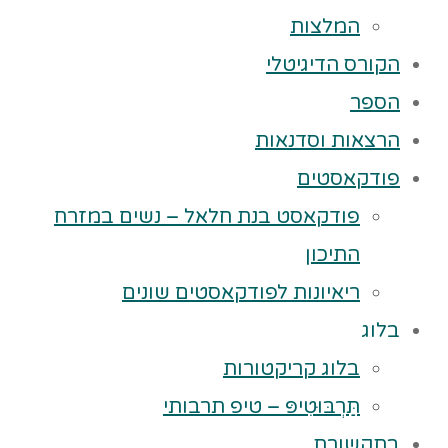
המלצות
הקורס הדיגיטלי
הספר
הרצאות וסדנאות
פודקאסטים
פודקאסט בנת חלאל – נשים במזרח
התיכון
ריאיונות לפודקאסטים שונים
בלוג
בלוג קריקטורות
תַּרְבּוּטִיפּ – טיפ תרבותי
בתקשורת