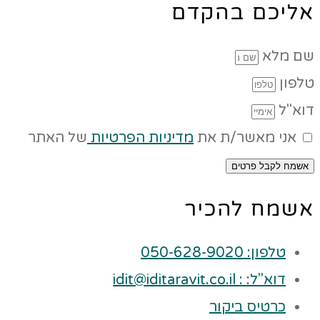
אליכם בהקדם
שם מלא
טלפון
דוא"ל
אני מאשר/ת את
מדיניות הפרטיות
של האתר
אשמח לקבל פרטים
אשמח להכיר
טלפון: 050-628-9020
דוא"ל: : idit@iditaravit.co.il
כרטיס ביקור