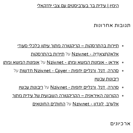
הימין | עידית בר בערביסטים עם צבי יחזקאלי
תגובות אחרונות
תיירות בהתרסקות – קריקטורה מתוך עיתון כלכלי סעודי
אלאקְתִצַאדִיַה - Nziv.net
על
תיירות בהתרסקות
איראן - אומנות המשא ומתן - Nziv.net
על
אומנות המשא ומתן
סהרה, דגל, ורגליים יחפות - Nziv.net - Cpyer חדשות
על
ריבונות עכשיו
סהרה, דגל, ורגליים יחפות - Nziv.net
על
ריבונות עכשיו
הקורונה האיראנית – הקריקטורה השבועית של עידית מתוך
אלעַרַבּ, לונדון - Nziv.net
על
החוּת'ים החוטאים
ארכיונים