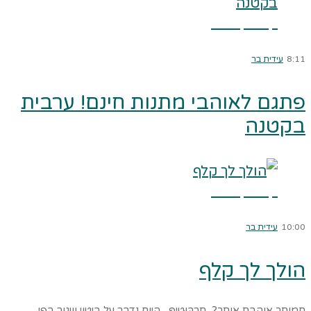
קרא עוד ←
8:11
עידית בר
פתגם לאוהבי מתנות חינם! ערבית
בקטנה
קרא עוד ←
10:00
עידית בר
הולך לך קלף
חמותך אוהבת אותך? תַרְבּוּטִיפּ היום נדבר על ביטוי שגור בפי