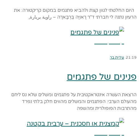
היום החלטתי לגוון קצת ולהביא פתגמים במקום קריקטורה: את
הרעיון נתנה לי חברתי ד"ר רַאוִיַה בֻּרְבַּארַה – راوية بربارة,
קרא עוד ←
21:19
עידית בר
פנינים של פתגמים
הרצאת העשרה אינטראקטיבית על פתגמים ומשלים שלא נס ליחם
מהעולם הערבי. הפתגמים והמשלים מהווים חלק בלתי נפרד
מהתרבות הפופולרית ומהשפה
קרא עוד ←