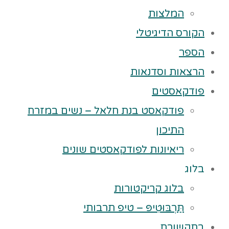
המלצות
הקורס הדיגיטלי
הספר
הרצאות וסדנאות
פודקאסטים
פודקאסט בנת חלאל – נשים במזרח
התיכון
ריאיונות לפודקאסטים שונים
בלוג
בלוג קריקטורות
תַּרְבּוּטִיפּ – טיפ תרבותי
בתקשורת