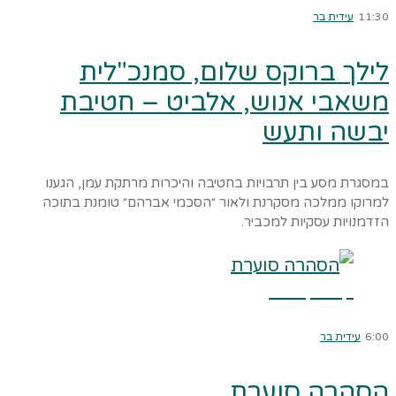
11:30
עידית בר
לילך ברוקס שלום, סמנכ"לית
משאבי אנוש, אלביט – חטיבת
יבשה ותעש
במסגרת מסע בין תרבויות בחטיבה והיכרות מרתקת עמן, הגענו
למרוקו ממלכה מסקרנת ולאור ״הסכמי אברהם״ טומנת בתוכה
הזדמנויות עסקיות למכביר.
קרא עוד ←
6:00
עידית בר
הסהרה סוערת