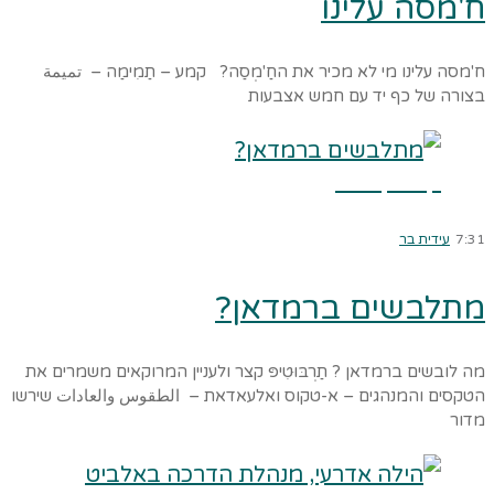
ח'מסה עלינו
ח'מסה עלינו מי לא מכיר את החַ'מְסַה? קמע – תַמִימַה – تميمة
בצורה של כף יד עם חמש אצבעות
קרא עוד ←
7:31
עידית בר
מתלבשים ברמדאן?
מה לובשים ברמדאן ? תַרְבּוּטִיפּ קצר ולעניין המרוקאים משמרים את
הטקסים והמנהגים – א-טקוס ואלעאדאת – الطقوس والعادات שירשו
מדור