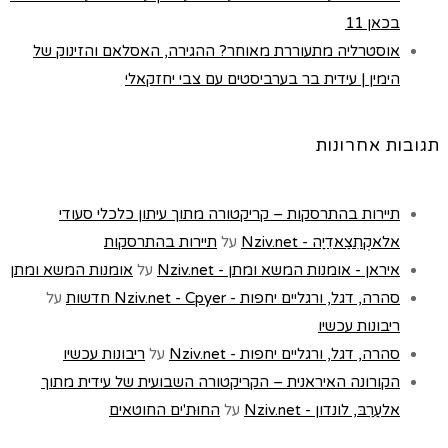
בכאן 11
אוסטרליה מתעוררת מאוחר? ההגירה, האסלאם והזינוק של
הימין | עידית בר בערביסטים עם צבי יחזקאלי
תגובות אחרונות
תיירות בהתרסקות – קריקטורה מתוך עיתון כלכלי סעודי
אלאקְתִצַאדִיַה - Nziv.net
על
תיירות בהתרסקות
איראן - אומנות המשא ומתן - Nziv.net
על
אומנות המשא ומתן
סהרה, דגל, ורגליים יחפות - Nziv.net - Cpyer חדשות
על
ריבונות עכשיו
סהרה, דגל, ורגליים יחפות - Nziv.net
על
ריבונות עכשיו
הקורונה האיראנית – הקריקטורה השבועית של עידית מתוך
אלעַרַבּ, לונדון - Nziv.net
על
החוּת'ים החוטאים