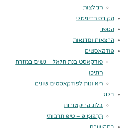
המלצות
הקורס הדיגיטלי
הספר
הרצאות וסדנאות
פודקאסטים
פודקאסט בנת חלאל – נשים במזרח
התיכון
ריאיונות לפודקאסטים שונים
בלוג
בלוג קריקטורות
תַּרְבּוּטִיפּ – טיפ תרבותי
בתקשורת