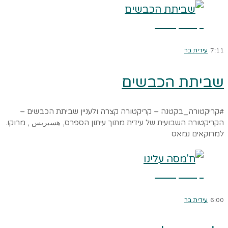
קרא עוד ←
7:11
עידית בר
שביתת הכבשים
#קריקטורה_בקטנה – קריקטורה קצרה ולעניין שביתת הכבשים –
הקריקטורה השבועית של עידית מתוך עיתון הספרס, هسبريس , מרוקו.
למרוקאים נמאס
קרא עוד ←
6:00
עידית בר