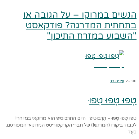
הנשים במרוקו – על הגובה או
בתחתית המדרגה? פודקאסט
"השבוע במזרח התיכון"
קרא עוד ←
22:00
עידית בר
טְפוּ טְפוּ טְפוּ
טְפוּ טְפוּ טְפוּ – תַרְבּוּטִיפּ היום התרבוטיפ הוא מרוקאי במיוחד!
לכבוד ביקורו (המרגש!) של חברי הקריקטוריסט המרוקאי המפורסם,
סַעְד