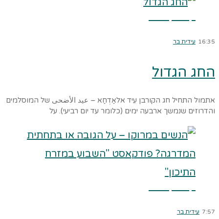
קרא עוד ←
16:35
עידית בר
החג הגדול
אתמול התחיל חג הקורבן עִיד אלאַדְחַא – عيد الأضحى של המוסלמים
והדרוזים שנמשך ארבעה ימים (כלומר עד יום רביעי). על
קרא עוד ←
7:57
עידית בר