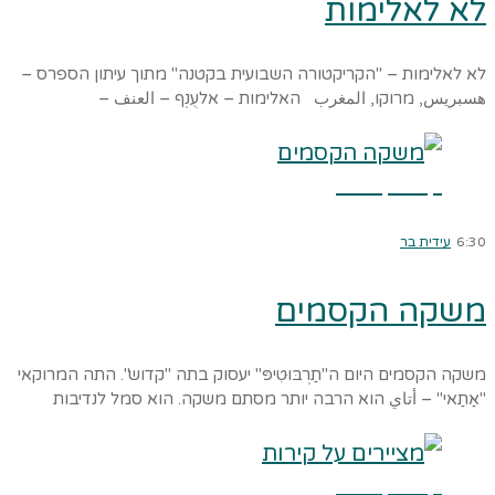
לא לאלימות
לא לאלימות – "הקריקטורה השבועית בקטנה" מתוך עיתון הספרס –
هسبريس, מרוקו, المغرب האלימות – אלעֻנְף – العنف –
קרא עוד ←
6:30
עידית בר
משקה הקסמים
משקה הקסמים היום ה"תַרְבּוּטִיפּ" יעסוק בתה "קדוש". התה המרוקאי
"אַתַאי" – أتاي הוא הרבה יותר מסתם משקה. הוא סמל לנדיבות
קרא עוד ←