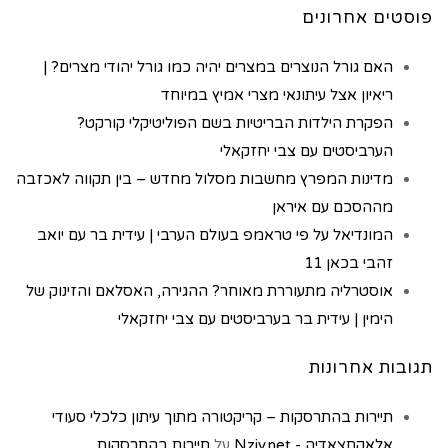
פוסטים אחרונים
האם גורל הנוצרים במצרים יהיה כמו גורל יהודי מצרים? |
ריאיון אצל עיתונאי מצרי אמיץ במיוחד
הפקרת הילדות הבריטיות בשם הפוליטיקלי קורקט?
הערביסטים עם צבי יחזקאלי
מדינות המפרץ מחשבות מסלול מחדש – בין תקווה לאכזבה
מההסכם עם איראן
המונדיאל על פי טראמפ בעולם הערבי | עידית בר עם יואב
זהבי בכאן 11
אוסטרליה מתעוררת מאוחר? ההגירה, האסלאם והזינוק של
הימין | עידית בר בערביסטים עם צבי יחזקאלי
תגובות אחרונות
תיירות בהתרסקות – קריקטורה מתוך עיתון כלכלי סעודי
אלאקְתִצַאדִיַה - Nziv.net
על
תיירות בהתרסקות