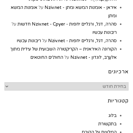
איראן - אומנות המשא ומתן - Nziv.net
על
אומנות המשא
ומתן
סהרה, דגל, ורגליים יחפות - Nziv.net - Cpyer חדשות
על
ריבונות עכשיו
סהרה, דגל, ורגליים יחפות - Nziv.net
על
ריבונות עכשיו
הקורונה האיראנית – הקריקטורה השבועית של עידית מתוך
אלעַרַבּ, לונדון - Nziv.net
על
החוּת'ים החוטאים
ארכיונים
קטגוריות
בלוג
בתקשורת
המלצות על הקורס