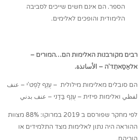
הספר. הם אינם חשים שייכים לסביבה
הלימודית והופכים לאלימים.
רבים מקורבנות האלימות הם…המורים –
אלאַסַאתִד'ה – الأساتذة.
הם סובלים מאלימות מילולית – עֻנְף לַפְט'י – عنف
لفظي ואלימות פיזית – עֻנְף בַּדַני – عنف بدني
לפי מחקר שפורסם ב 2019 במרוקו: 88% מצוות
ההוראה היה נתון לאלימות מצד התלמידים או
הוריהם.