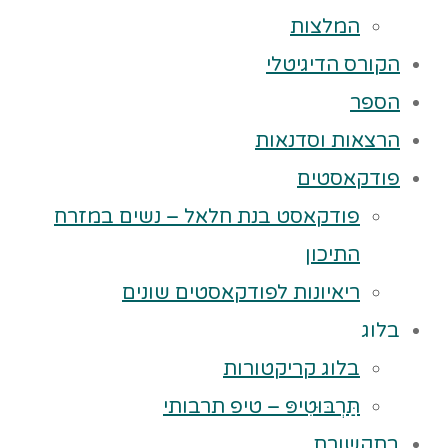
המלצות
הקורס הדיגיטלי
הספר
הרצאות וסדנאות
פודקאסטים
פודקאסט בנת חלאל – נשים במזרח
התיכון
ריאיונות לפודקאסטים שונים
בלוג
בלוג קריקטורות
תַּרְבּוּטִיפּ – טיפ תרבותי
בתקשורת