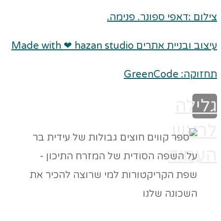
צילום :דאפי ספונר. פנימה.
עיצוב ובניית אתרים Made with ❤ hazan studio
תחזוקה: GreenCode
גלילה
לראש
העמוד