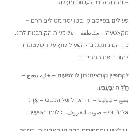
– והם החליטו לעשות מעשה.
פעילים בפייסבוק ובטוייטר מטילים חרם –
מקאטעה – مقاطعة – על קניית הקורבנות לחג.
כך, הם מתכננים להפעיל לחץ על השלטונות
להוריד את המחירים.
לקמפיין קוראים: תן לו לפעות – خليه يبعبع –
חַ'לִיה יְבַּעְבִּע.
بعبع – בַּעְבַּע – זה הקול של הכבש – צַוְת
אלחַ'רוּף – صوت الخروف , כלומר הפעייה.
יש לציין שהמחירים במרוקו מאמירים, בעיקר