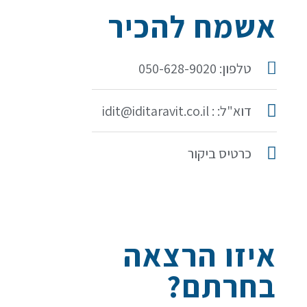
אשמח להכיר
טלפון: 050-628-9020
דוא"ל: : idit@iditaravit.co.il
כרטיס ביקור
איזו הרצאה
בחרתם?