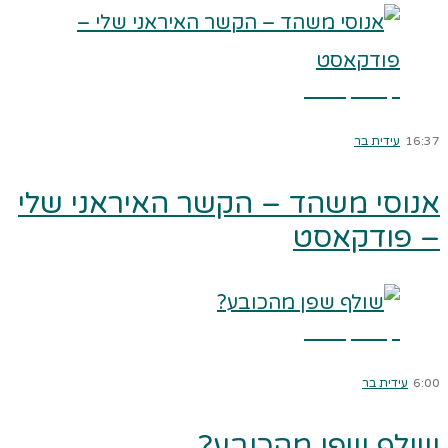
קרא עוד ←
16:37
עידית בר
אנוסי משהד – הקשר האיראני שלי
– פודקאסט
קרא עוד ←
6:00
עידית בר
שולף שפן מהכובע?