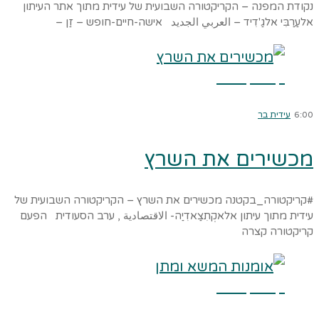
נקודת המפנה – הקריקטורה השבועית של עידית מתוך אתר העיתון
אלעַרַבִּי אלגַ'דִיד – العربي الجديد אישה-חיים-חופש – זַן –
קרא עוד ←
6:00
עידית בר
מכשירים את השרץ
#קריקטורה_בקטנה מכשירים את השרץ – הקריקטורה השבועית של
עידית מתוך עיתון אלאקְתִצַאדִיַה- الاقتصادية , ערב הסעודית הפעם
קריקטורה קצרה
קרא עוד ←