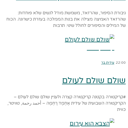
גיבורת הסיפור, שהרזאד, משמשת מודל לנשים שלא פוחדות:
שהרזאד האמיצה מצילה את בנות הממלכה בעזרת כישרונה. הכוח
של המילים והסיפורים לחולל שינוי. תרבות
קרא עוד ←
22:00
עידית בר
שולם שולם לעולם
#קריקטורה בקטנה קריקטורה קצרה ולעניין שולם שולם לעולם –
הקריקטורה השבועית של עידית אַחְמַד רַחְמַה – أحمد رحمة, טוויטר,
כווית