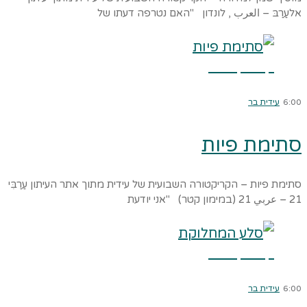
אלעַרַבּ – العرب , לונדון "האם נטרפה דעתו של
קרא עוד ←
6:00
עידית בר
סתימת פיות
סתימת פיות – הקריקטורה השבועית של עידית מתוך אתר העיתון עַרַבִּי
21 – عربي 21 (במימון קטר) "אני יודעת
קרא עוד ←
6:00
עידית בר