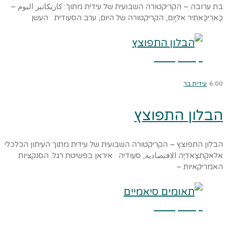
בת ערובה – הקריקטורה השבועית של עידית מתוך: كاريكاتير اليوم –
כַּארִיכַּאתִיר אליַוְם, הקריקטורה של היום, ערב הסעודית העשן
קרא עוד ←
6:00
עידית בר
הבלון התפוצץ
הבלון התפוצץ – הקריקטורה השבועית של עידית מתוך העיתון הכלכלי
אלאקְתִצַאדִיַה الاقتصادية, סעודיה איראן בפשיטת רגל. הסנקציות
האמריקאיות –
קרא עוד ←