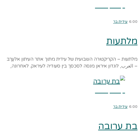
קרא עוד ←
6:00
עידית בר
מלתעות
מלתעות – הקריקטורה השבועית של עידית מתוך אתר העיתון אלעַרַבּ
– العرب, לונדון איראן מנסה לסכסך בין סעודיה לעיראק. לאחרונה,
קרא עוד ←
6:00
עידית בר
בת ערובה