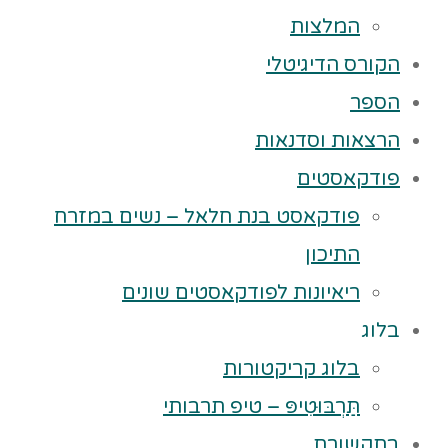
המלצות
הקורס הדיגיטלי
הספר
הרצאות וסדנאות
פודקאסטים
פודקאסט בנת חלאל – נשים במזרח
התיכון
ריאיונות לפודקאסטים שונים
בלוג
בלוג קריקטורות
תַּרְבּוּטִיפּ – טיפ תרבותי
בתקשורת