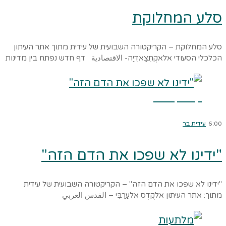
סלע המחלוקת
סלע המחלוקת – הקריקטורה השבועית של עידית מתוך אתר העיתון
הכלכלי הסעודי אלאקְתִצַאדִיַה- الاقتصادية דף חדש נפתח בין מדינות
קרא עוד ←
6:00
עידית בר
"ידינו לא שפכו את הדם הזה"
"ידינו לא שפכו את הדם הזה" – הקריקטורה השבועית של עידית
מתוך: אתר העיתון אלקֻדְס אלעַרַבִּי – القدس العربي