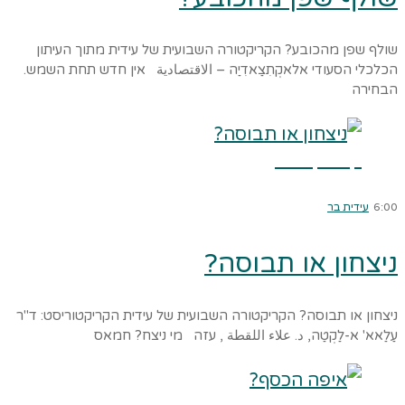
שולף שפן מהכובע? הקריקטורה השבועית של עידית מתוך העיתון
הכלכלי הסעודי אלאקְתִצַאדִיַה – الاقتصادية אין חדש תחת השמש.
הבחירה
קרא עוד ←
6:00
עידית בר
ניצחון או תבוסה?
ניצחון או תבוסה? הקריקטורה השבועית של עידית הקריקטוריסט: ד"ר
עַלַאא' א-לַקְטַה, د. علاء اللقطة , עזה מי ניצח? חמאס