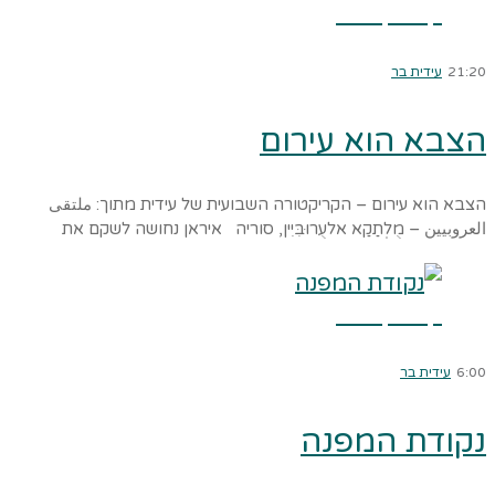
קרא עוד ←
21:20
עידית בר
הצבא הוא עירום
הצבא הוא עירום – הקריקטורה השבועית של עידית מתוך: ملتقى
العروبيين – מֻלְתַקַא אלעֻרוּבִּיִין, סוריה איראן נחושה לשקם את
קרא עוד ←
6:00
עידית בר
נקודת המפנה