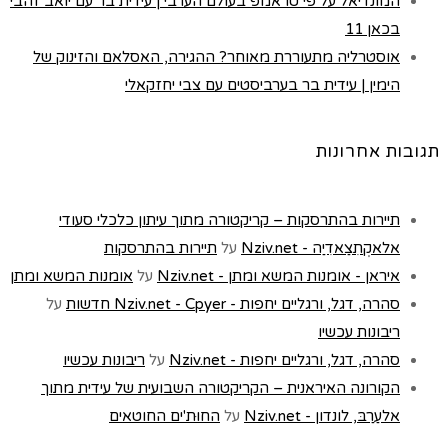
המונדיאל על פי טראמפ בעולם הערבי | עידית בר עם יואב זהבי
בכאן 11
אוסטרליה מתעוררת מאוחר? ההגירה, האסלאם והזינוק של
הימין | עידית בר בערביסטים עם צבי יחזקאלי
תגובות אחרונות
תיירות בהתרסקות – קריקטורה מתוך עיתון כלכלי סעודי
אלאקְתִצַאדִיַה - Nziv.net
על
תיירות בהתרסקות
איראן - אומנות המשא ומתן - Nziv.net
על
אומנות המשא ומתן
סהרה, דגל, ורגליים יחפות - Nziv.net - Cpyer חדשות
על
ריבונות עכשיו
סהרה, דגל, ורגליים יחפות - Nziv.net
על
ריבונות עכשיו
הקורונה האיראנית – הקריקטורה השבועית של עידית מתוך
אלעַרַבּ, לונדון - Nziv.net
על
החוּת'ים החוטאים