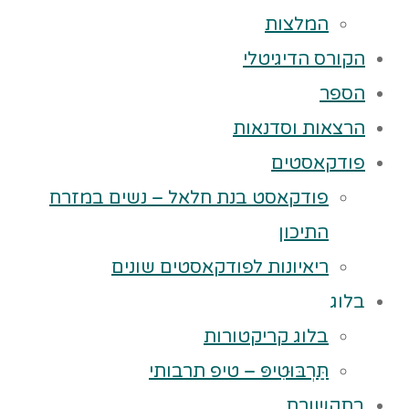
המלצות
הקורס הדיגיטלי
הספר
הרצאות וסדנאות
פודקאסטים
פודקאסט בנת חלאל – נשים במזרח
התיכון
ריאיונות לפודקאסטים שונים
בלוג
בלוג קריקטורות
תַּרְבּוּטִיפּ – טיפ תרבותי
בתקשורת