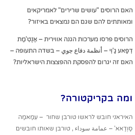
האם הרוסים "עושים שרירים" לאמריקאים
ומאותתים להם שגם הם נמצאים באיזור?
הרוסים פרסו מערכות הגנה אווירית – אַנְטִ'מַת
דִפַאע גַ'וִי –
أنظمة دفاع جوي –
בשדה התעופה –
האם זה יגרום להפסקת ההפצצות הישראליות?
ומה בקריקטורה?
האיראני חובש לראשו טורבן שחור – עִמַאמַה
סַוְדַאא' – عمامة سوداء , טורבן שאותו חובשים