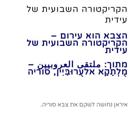
הקריקטורה השבועית של
עידית
הצבא הוא עירום –
הקריקטורה השבועית של
עידית
מתוך: ملتقى العروبيين –
מֻלְתַקַא אלעֻרוּבִּיִין, סוריה
איראן נחושה לשקם את צבא סוריה.