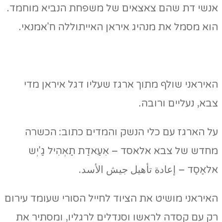
אנשי דת שהם צאצאים של משפחת הנביא מוחמד.
הוא מסמל את מנהיג איראן האייתוללה ח'אמנאי.
האיראני שולף מתוך ארגז שעליו דגל איראן מדי
צבא, נעליים ורובה.
על הארגז עם כלי הנשק והמדים כתוב: הכשרה
מחדש של צבא אלאסד – אִעַאדַת תַאְהִיל גַ'יְש
אלאַסַד – إعادة تأهيل جيش الأسد.
האיראני מושיט את הציוד לחייל הסורי שעומד עירום
רק עם קסדה לראשו וסנדלים לרגליו, ומסתיר את