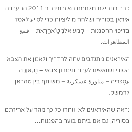
כבר בתחילת מלחמת האזרחים ב 2011 התערבה
איראן בסוריה ושלחה מיליציות כדי לסייע לאסד
בדיכוי ההפגנות – קַמְע אלמֻטַ'אהַרַאת – قمع
المظاهرات.
האיראנים מתנדבים עתה להדריך ולאמן את הצבא
הסורי ושואפים לערוך תימרון צבאי – מֻנַאוַרַה
עַסְכַּרִיַה – مناورة عسكرية – משותף בין טהראן
לדמשק.
נראה שהאיראנים לא יוותרו כל כך מהר על אחיזתם
בסוריה, גם אם ביתם בוער בהפגנות…