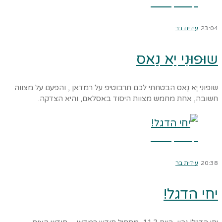
קרא עוד ←
23:04
עידית בר
שוּפוּנִי יַא נַאס
שוּפוּנִי יַא נַאס הבטחתי לכם תרבוטיפ על רמדאן , והפעם על מצווה
חשובה, אחת מחמש מצוות היסוד באסלאם, והיא הצדקה.
קרא עוד ←
20:38
עידית בר
יחי הדגל!