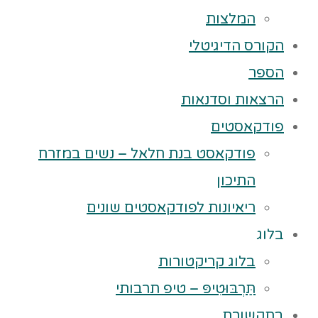
המלצות
הקורס הדיגיטלי
הספר
הרצאות וסדנאות
פודקאסטים
פודקאסט בנת חלאל – נשים במזרח
התיכון
ריאיונות לפודקאסטים שונים
בלוג
בלוג קריקטורות
תַּרְבּוּטִיפּ – טיפ תרבותי
בתקשורת