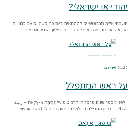
יהודי או ישראלי?
חשבתי איזה תרבוטיפ יכול להתאים ביום כה קשה וכואב כמו יום
השואה. אני מרכינה ראש לזכר ששה מיליון יהודים שנרצחו
קרא עוד ←
21:22
עידית בר
על ראש המתפלל
לפני מספר שנים פרסמתי תרבוטיפ על זְבִּיבֶּת א-צַלַאת – زبيبة
الصلاة – סימן התפילה (מילולית: צימוק התפילה) והנה עכשיו