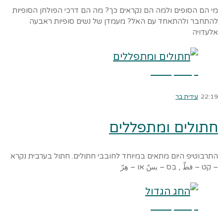
מי הם הסופים ולמה הם נקראים כך? מה הם דרכי הפולחן הסופיות
להתחבר ולהתאחד עם האל? מעמדן של נשים סופיות ראבעה
אלעדויה
קרא עוד ←
22:19
עידית בר
חתולים ומתפללים
התרבוטיפ היום מתאים במיוחד לחובבי חתולים. חתול בערבית נקרא
– קִט – قطّ , בִּס – بسّ או – هِرّ
קרא עוד ←