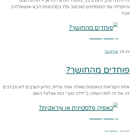
יחי הדגל! נכון, היום 11.3, מתחיל חודש רמדאן – חודש הצום
והתפילה של המוסלמים (אכתוב עליו בתַרְבּוּטִיפּ הבא אנשאללה)
אבל
קרא עוד ←
18:25
עידית בר
פוחדים מהחושך?
אחת הקוראות הנאמנות שאלה אותי: עידית, מדוע הערבים לא מברכים
זה את זה לפני השינה ב"לילה טוב" כמו אצלנו? האם
קרא עוד ←
20:00
עידית בר