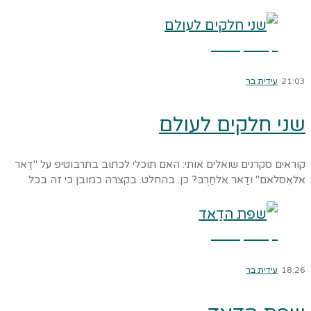
קרא עוד ←
21:03
עידית בר
שני חלקים לעולם
קוראים סקרנים שואלים אותי: האם תוכלי לכתוב בתרבוטיפ על "דַאר
אלאִסלאם" ודַאר אלחַרְבּ? כן. בהחלט. בקצרה כמובן כי זה בכל
קרא עוד ←
18:26
עידית בר