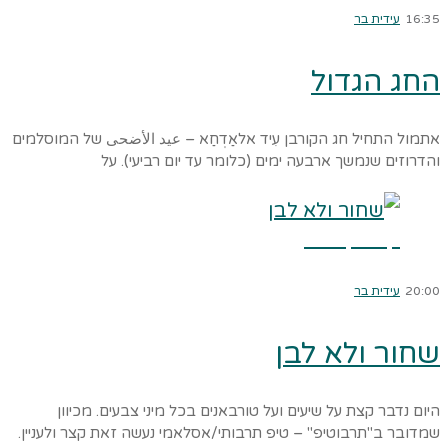
16:35
עידית בר
החג הגדול
אתמול התחיל חג הקורבן עִיד אלאַדְחַא – عيد الأضحى של המוסלמים
והדרוזים שנמשך ארבעה ימים (כלומר עד יום רביעי). על
קרא עוד ←
20:00
עידית בר
שחור ולא לבן
היום נדבר קצת על שיעים ועל טורבאנים בכל מיני צבעים. מכיוון
שמדובר ב"תרבוטיפ" – טיפ תרבותי/אסלאמי נעשה זאת קצר ולעניין.