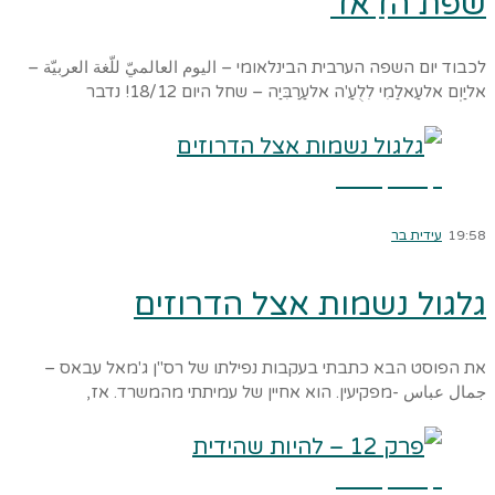
שפת הדַאד
לכבוד יום השפה הערבית הבינלאומי – اليوم العالميّ للّغة العربيّة –
אליַוְם אלעַאלַמִי לִלֻעַ'ה אלעַרַבִּיַה – שחל היום 18/12! נדבר
קרא עוד ←
19:58
עידית בר
גלגול נשמות אצל הדרוזים
את הפוסט הבא כתבתי בעקבות נפילתו של רס"ן ג'מאל עבאס –
جمال عباس -מפקיעין. הוא אחיין של עמיתתי מהמשרד. אז,
קרא עוד ←