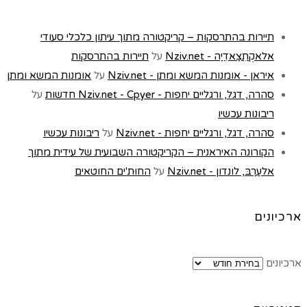
תיירות בהתרסקות – קריקטורה מתוך עיתון כלכלי סעודי
אלאקְתִצַאדִיַה - Nziv.net
על
תיירות בהתרסקות
איראן - אומנות המשא ומתן - Nziv.net
על
אומנות המשא ומתן
סהרה, דגל, ורגליים יחפות - Nziv.net - Cpyer חדשות
על
ריבונות עכשיו
סהרה, דגל, ורגליים יחפות - Nziv.net
על
ריבונות עכשיו
הקורונה האיראנית – הקריקטורה השבועית של עידית מתוך
אלעַרַבּ, לונדון - Nziv.net
על
החוּת'ים החוטאים
ארכיונים
ארכיונים