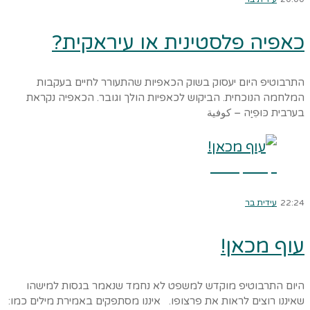
כאפיה פלסטינית או עיראקית?
התרבוטיפ היום יעסוק בשוק הכאפיות שהתעורר לחיים בעקבות
המלחמה הנוכחית. הביקוש לכאפיות הולך וגובר. הכאפיה נקראת
בערבית כּוּפִיַה – كوفية
קרא עוד ←
22:24
עידית בר
עוף מכאן!
היום התרבוטיפ מוקדש למשפט לא נחמד שנאמר בגסות למישהו
שאיננו רוצים לראות את פרצופו. איננו מסתפקים באמירת מילים כמו: