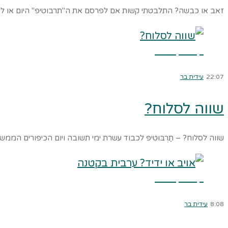
זאב או כבשה? התלבטתי קשות אם לפרסם את ה"תרבוטיפ" היום או לא. 
קרא עוד ←
22:07
עידית בר
שווה לסלוח?
שווה לסלוח? – תַרְבּוּטִיפּ לכבוד עשרת ימי תשובה ויום הכיפורים הממשמש ובא הבאתי לכם היום
קרא עוד ←
8:08
עידית בר