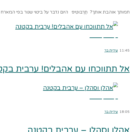
חמותך אוהבת אותך? תַרְבּוּטִיפּ היום נדבר על ביטוי שגור בפי המ
קרא עוד ←
11:45
עידית בר
אל תתווכחו עם אהבלים! ערבית בקט
קרא עוד ←
18:05
עידית בר
אהלן וסהלן – ערבית בקטנה