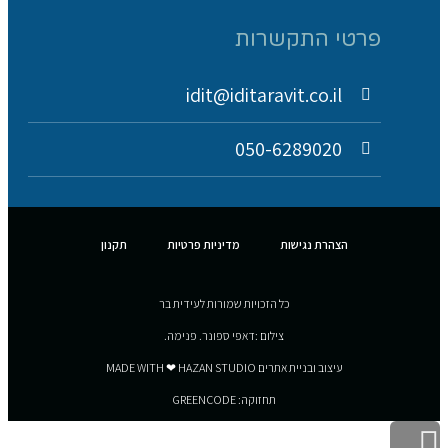
פרטי התקשרות
idit@iditaravit.co.il
050-6289020
הצהרת נגישות
מדיניות פרטיות
תקנון
כל הזכויות שמורות לעידית בר
צילום :דאפי ספונר. פנימה.
עיצוב ובניית אתרים MADE WITH ❤ HAZAN STUDIO
תחזוקה: GREENCODE
גלילה לראש העמוד