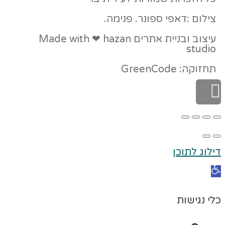
צילום :דאפי ספונר. פנימה.
עיצוב ובניית אתרים Made with ❤ hazan
studio
תחזוקה: GreenCode
גלילה
לראש
העמוד
דילוג לתוכן
פתח
סרגל
כלי נגישות
נגישות