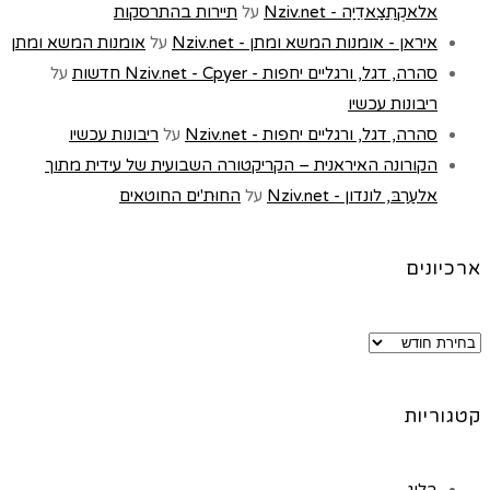
אלאקְתִצַאדִיַה - Nziv.net
על
תיירות בהתרסקות
איראן - אומנות המשא ומתן - Nziv.net
על
אומנות המשא ומתן
סהרה, דגל, ורגליים יחפות - Nziv.net - Cpyer חדשות
על
ריבונות עכשיו
סהרה, דגל, ורגליים יחפות - Nziv.net
על
ריבונות עכשיו
הקורונה האיראנית – הקריקטורה השבועית של עידית מתוך
אלעַרַבּ, לונדון - Nziv.net
על
החוּת'ים החוטאים
ארכיונים
קטגוריות