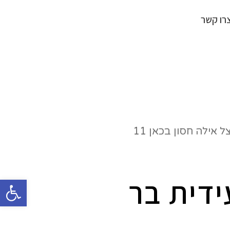
רו קשר
ידית בר
פתח