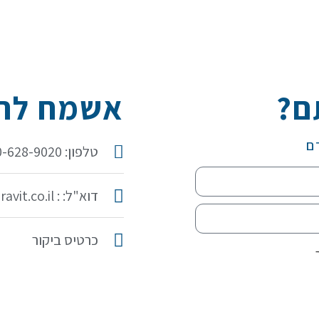
ם?
אשמח להכ
ם
טלפון: 050-628-9020
דוא"ל: : idit@iditaravit.co.il
כרטיס ביקור