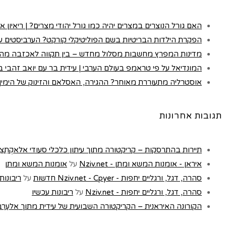
האם גורל הנוצרים במצרים יהיה כמו גורל יהודי מצרים? | ריאיון א
הפקרת הילדות הבריטיות בשם הפוליטיקלי קורקט? הערביסטים עם
מדינות המפרץ מחשבות מסלול מחדש – בין תקווה לאכזבה מה
המונדיאל על פי טראמפ בעולם הערבי | עידית בר עם יואב זהבי בכא
אוסטרליה מתעוררת מאוחר? ההגירה, האסלאם והזינוק של הימין |
תגובות אחרונות
תיירות בהתרסקות – קריקטורה מתוך עיתון כלכלי סעודי אלאקְתִצַאדִיַה - t
איראן - אומנות המשא ומתן - Nziv.net
על
אומנות המשא ומתן
סהרה, דגל, ורגליים יחפות - Nziv.net - Cpyer חדשות
על
ריבונות
סהרה, דגל, ורגליים יחפות - Nziv.net
על
ריבונות עכשיו
הקורונה האיראנית – הקריקטורה השבועית של עידית מתוך אלעַרַבּ, לונדון 