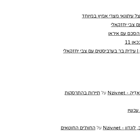
צל עיתונאי מצרי אמיץ במיוחד
 צבי יחזקאלי
הסכם עם איראן
ן 11
 עידית בר בערביסטים עם צבי יחזקאלי
Nziv.ne
על
תיירות בהתרסקות
 עכשיו
- Nziv.net
על
החוּת'ים החוטאים