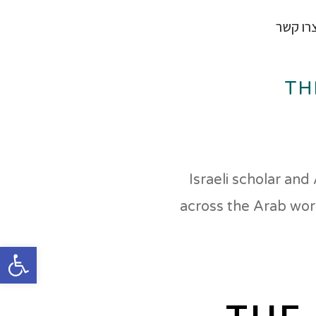
רו קשר
TH
פתח