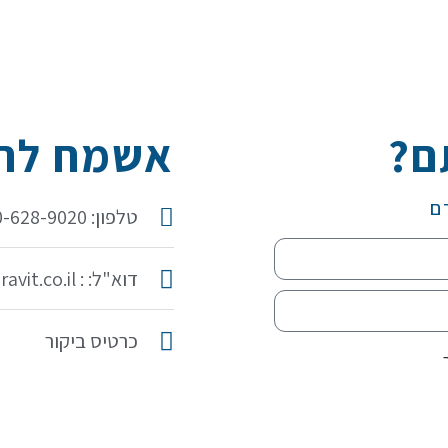
ם?
אשמח להכ
ם
טלפון: 050-628-9020
דוא"ל: : idit@iditaravit.co.il
כרטיס ביקור