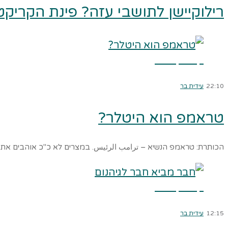
רילוקיישן לתושבי עזה? פינת הקריקטו
קרא עוד ←
22:10
עידית בר
טראמפ הוא היטלר?
הכותרת: טראמפ הנשיא – ترامب الرئيس. במצרים לא כ"כ אוהבים את 
קרא עוד ←
12:15
עידית בר