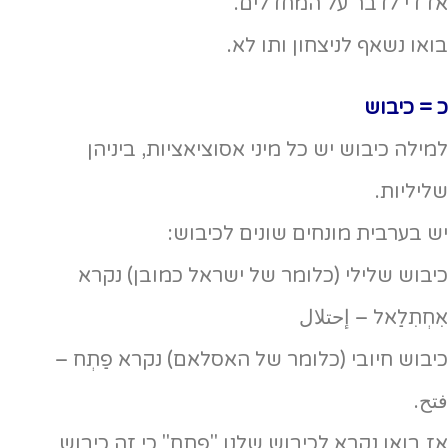
אז די לדבר על המחדלים.
בואו נשאף לניצחון ותו לא.
כ = כיבוש
למילה כיבוש יש כל מיני אסוציאציות, ביניהן
שליליות.
יש בערבית מונחים שונים לכיבוש:
כיבוש שלילי (כלומר של ישראל כמובן) נקרא
אִחְתִלַאל – إحتلال
כיבוש חיובי (כלומר של האסלאם) נקרא פַתְח –
فتح.
אז בואו נקרא לכיבוש שלנו "פתח" כי זה כיבוש