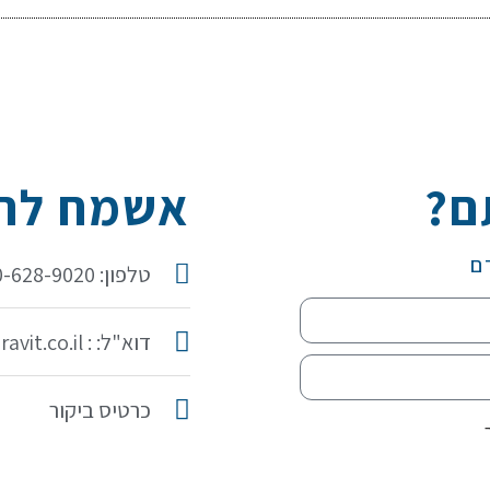
ם?
אשמח להכ
ם
טלפון: 050-628-9020
דוא"ל: : idit@iditaravit.co.il
כרטיס ביקור