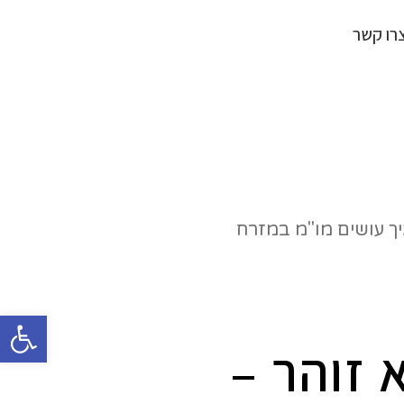
רו קשר
פתח
 זוהר –