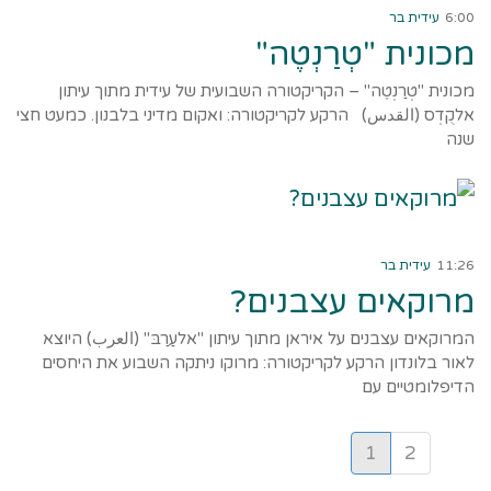
6:00
עידית בר
מכונית "טְרַנְטֶה"
מכונית "טְרַנְטֶה" – הקריקטורה השבועית של עידית מתוך עיתון
אלקֻדְס (القدس) הרקע לקריקטורה: ואקום מדיני בלבנון. כמעט חצי
שנה
קרא עוד ←
11:26
עידית בר
מרוקאים עצבנים?
המרוקאים עצבנים על איראן מתוך עיתון "אלעַרַבּ" (العرب) היוצא
לאור בלונדון הרקע לקריקטורה: מרוקו ניתקה השבוע את היחסים
הדיפלומטיים עם
1
2