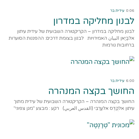
קרא עוד ←
0:06
עידית בר
לבנון מחליקה במדרון
לבנון מחליקה במדרון – הקריקטורה השבועית של עידית עיתון
אלבַּיַאן البيان האמירויות לבנון בצומת דרכים: ההפגנות הסוערות
ברחובות גורמות
קרא עוד ←
6:00
עידית בר
החושך בקצה המנהרה
החושך בקצה המנהרה – הקריקטורה השבועית של עידית מתוך
עיתון אלקֻדְס אלעַרַבִּי (القدس العربي) רקע : מבצע "מגן צפוני"
קרא עוד ←