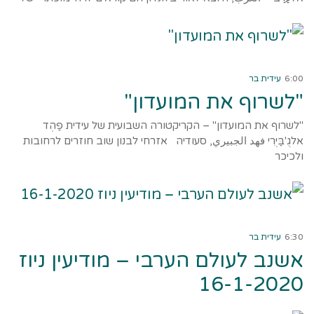
קרא עוד ←
6:00
עידית בר
"לשרוף את המועדון"
"לשרוף את המועדון" – הקריקטורה השבועית של עידית פַהְד
אלגֻ'בַּיְרִי فهد الجبيري, סעודיה אזרחי לבנון שוב חוזרים לרחובות
ולכיכר
קרא עוד ←
6:30
עידית בר
אשנב לעולם הערבי – מודיעין ניוז
16-1-2020