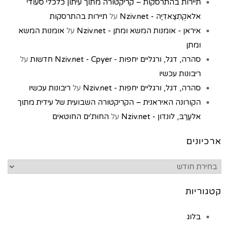
תיירות בהתרסקות – קריקטורה מתוך עיתון כלכלי סעודי
אלאקְתִצַאדִיַה - Nziv.net
על
תיירות בהתרסקות
איראן - אומנות המשא ומתן - Nziv.net
על
אומנות המשא
ומתן
סהרה, דגל, ורגליים יחפות - Nziv.net - Cpyer חדשות
על
ריבונות עכשיו
סהרה, דגל, ורגליים יחפות - Nziv.net
על
ריבונות עכשיו
הקורונה האיראנית – הקריקטורה השבועית של עידית מתוך
אלעַרַבּ, לונדון - Nziv.net
על
החוּת'ים החוטאים
ארכיונים
קטגוריות
בלוג