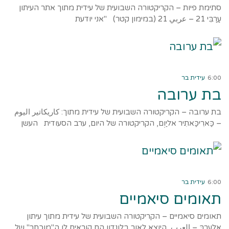
סתימת פיות – הקריקטורה השבועית של עידית מתוך אתר העיתון
עַרַבִּי 21 – عربي 21 (במימון קטר) "אני יודעת
קרא עוד ←
6:00
עידית בר
בת ערובה
בת ערובה – הקריקטורה השבועית של עידית מתוך: كاريكاتير اليوم
– כַּארִיכַּאתִיר אליַוְם, הקריקטורה של היום, ערב הסעודית העשן
קרא עוד ←
6:00
עידית בר
תאומים סיאמיים
תאומים סיאמיים – הקריקטורה השבועית של עידית מתוך עיתון
אלעַַרַבּ – العرب, היוצא לאור בלונדון הם קוראים לו ה"מוכתר" של