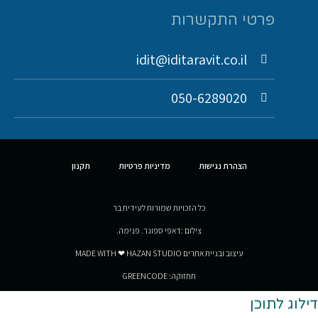
פרטי התקשרות
idit@iditaravit.co.il
050-6289020
הצהרת נגישות
מדיניות פרטיות
תקנון
כל הזכויות שמורות לעידית בר
צילום :דאפי ספונר. פנימה.
עיצוב ובניית אתרים MADE WITH ❤ HAZAN STUDIO
תחזוקה: GREENCODE
דילוג לתוכן