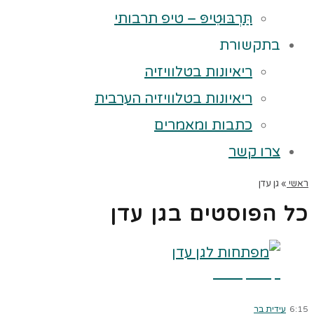
תַּרְבּוּטִיפּ – טיפ תרבותי
בתקשורת
ריאיונות בטלוויזיה
ריאיונות בטלוויזיה הערבית
כתבות ומאמרים
צרו קשר
ראשי
»
גן עדן
כל הפוסטים ב
גן עדן
קרא עוד ←
6:15
עידית בר