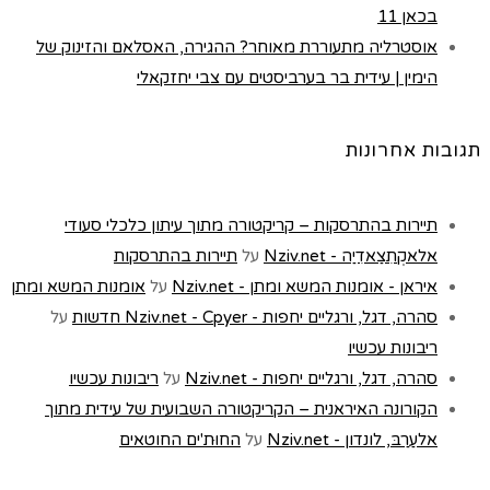
בכאן 11
אוסטרליה מתעוררת מאוחר? ההגירה, האסלאם והזינוק של
הימין | עידית בר בערביסטים עם צבי יחזקאלי
תגובות אחרונות
תיירות בהתרסקות – קריקטורה מתוך עיתון כלכלי סעודי
אלאקְתִצַאדִיַה - Nziv.net
על
תיירות בהתרסקות
איראן - אומנות המשא ומתן - Nziv.net
על
אומנות המשא ומתן
סהרה, דגל, ורגליים יחפות - Nziv.net - Cpyer חדשות
על
ריבונות עכשיו
סהרה, דגל, ורגליים יחפות - Nziv.net
על
ריבונות עכשיו
הקורונה האיראנית – הקריקטורה השבועית של עידית מתוך
אלעַרַבּ, לונדון - Nziv.net
על
החוּת'ים החוטאים