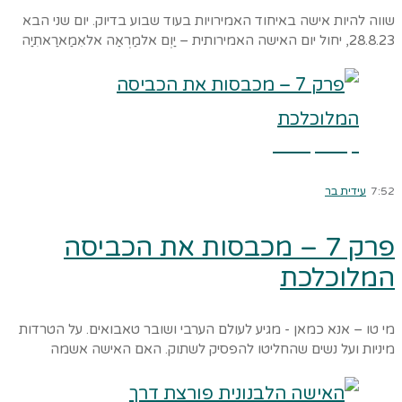
שווה להיות אישה באיחוד האמירויות בעוד שבוע בדיוק. יום שני הבא
28.8.23, יחול יום האישה האמירותית – יַוְם אלמַרְאַה אלאִמַארַאתִיַה
קרא עוד ←
7:52
עידית בר
פרק 7 – מכבסות את הכביסה
המלוכלכת
מי טו – אנא כמאן - מגיע לעולם הערבי ושובר טאבואים. על הטרדות
מיניות ועל נשים שהחליטו להפסיק לשתוק. האם האישה אשמה