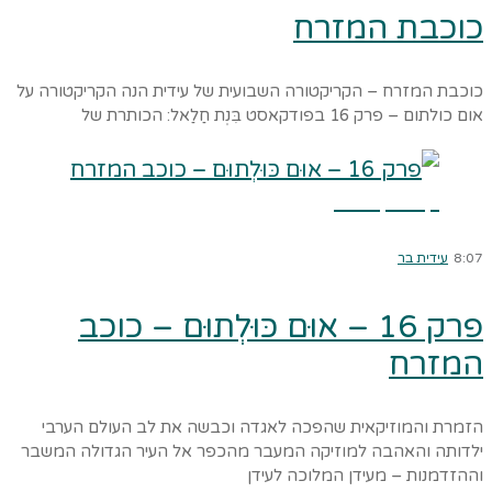
כוכבת המזרח
כוכבת המזרח – הקריקטורה השבועית של עידית הנה הקריקטורה על
אום כולתום – פרק 16 בפודקאסט בִּנְת חַלַאל: הכותרת של
קרא עוד ←
8:07
עידית בר
פרק 16 – אוּם כּוּלְתוּם – כוכב
המזרח
הזמרת והמוזיקאית שהפכה לאגדה וכבשה את לב העולם הערבי
ילדותה והאהבה למוזיקה המעבר מהכפר אל העיר הגדולה המשבר
וההזדמנות – מעידן המלוכה לעידן