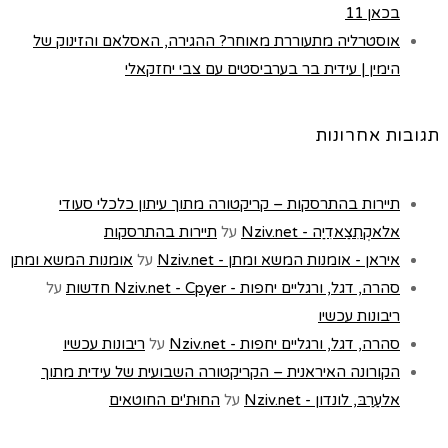
בכאן 11
אוסטרליה מתעוררת מאוחר? ההגירה, האסלאם והזינוק של
הימין | עידית בר בערביסטים עם צבי יחזקאלי
תגובות אחרונות
תיירות בהתרסקות – קריקטורה מתוך עיתון כלכלי סעודי
אלאקְתִצַאדִיַה - Nziv.net
על
תיירות בהתרסקות
איראן - אומנות המשא ומתן - Nziv.net
על
אומנות המשא ומתן
סהרה, דגל, ורגליים יחפות - Nziv.net - Cpyer חדשות
על
ריבונות עכשיו
סהרה, דגל, ורגליים יחפות - Nziv.net
על
ריבונות עכשיו
הקורונה האיראנית – הקריקטורה השבועית של עידית מתוך
אלעַרַבּ, לונדון - Nziv.net
על
החוּת'ים החוטאים