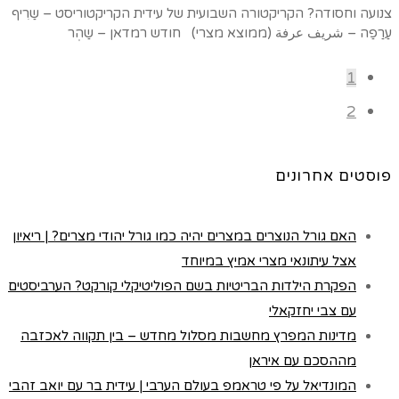
צנועה וחסודה? הקריקטורה השבועית של עידית הקריקטוריסט – שַרִיף
עַרַפַה – شريف عرفة (ממוצא מצרי) חודש רמדאן – שַהְר
1
2
פוסטים אחרונים
האם גורל הנוצרים במצרים יהיה כמו גורל יהודי מצרים? | ריאיון
אצל עיתונאי מצרי אמיץ במיוחד
הפקרת הילדות הבריטיות בשם הפוליטיקלי קורקט? הערביסטים
עם צבי יחזקאלי
מדינות המפרץ מחשבות מסלול מחדש – בין תקווה לאכזבה
מההסכם עם איראן
המונדיאל על פי טראמפ בעולם הערבי | עידית בר עם יואב זהבי