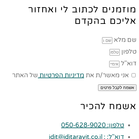
מוזמנים לכתוב לי ואחזור
אליכם בהקדם
שם מלא
טלפון
דוא"ל
אני מאשר/ת את
מדיניות הפרטיות
של האתר
אשמח לקבל פרטים
אשמח להכיר
טלפון: 050-628-9020
דוא"ל: : idit@iditaravit.co.il