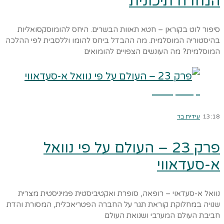
המזרח תיכונית
סיפור לוט בקוראן – חטא תאוות הבשרים. היחס להומוסקסואליות
בהיסטוריה המוסלמית. מה ההבדל ביחס להומו וללסבית לפי ההלכה
המוסלמית? מה העונשים הצפויים להומואים
קרא עוד ←
13:18
עידית בר
פרק 23 – העולם על פי נוואל
א-סעדאווי
נוואל א-סעדאוי – רופאה, סופרת ואקטיביסטית פמיניסטית מצרית
שנויה במחלוקת קוראת תגר על החברה הפטריאכלית, המסורת והדת
חביבת העולם המערבי ושנואת העולם