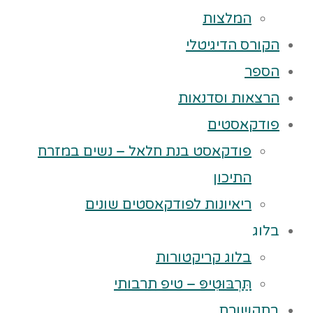
המלצות
הקורס הדיגיטלי
הספר
הרצאות וסדנאות
פודקאסטים
פודקאסט בנת חלאל – נשים במזרח
התיכון
ריאיונות לפודקאסטים שונים
בלוג
בלוג קריקטורות
תַּרְבּוּטִיפּ – טיפ תרבותי
בתקשורת