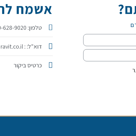
ם?
אשמח להכ
ם
טלפון: 050-628-9020
דוא"ל: : idit@iditaravit.co.il
כרטיס ביקור
ר