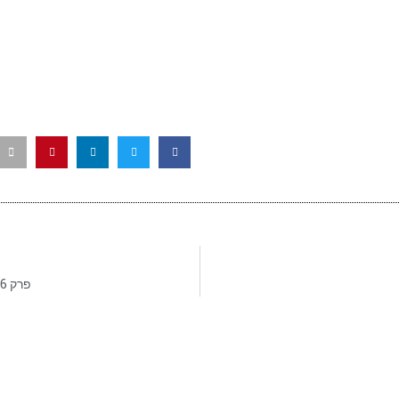
פרק 16 – אוּם כּוּלְתוּם – כוכב המזרח