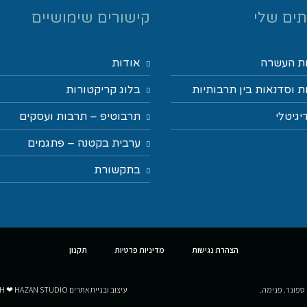
ים שלי
קישורים שימושיים
ת העשרה
אודות
 וסדנאות בין תרבותיות
בלוג קריקטורות
יגיטלי
תרבוטיפ – תרבות ועסקים
ערבית בקטנה – פתגמים
בתקשורת
הצהרת נגישות
מדיניות פרטיות
תקנון
 ספונר. פנימה.
עיצוב ובניית אתרים MADE WITH ❤ HAZAN STUDIO