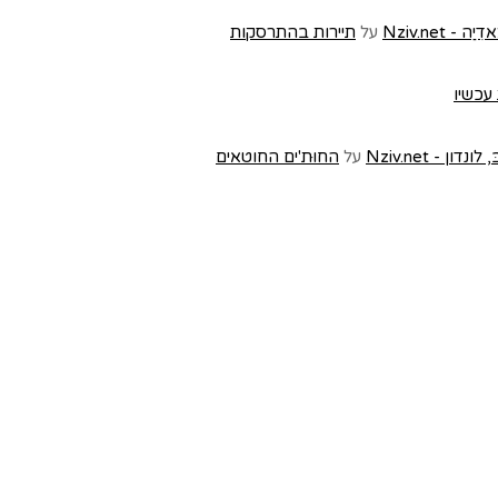
Nziv.ne
על
תיירות בהתרסקות
 עכשיו
- Nziv.net
על
החוּת'ים החוטאים