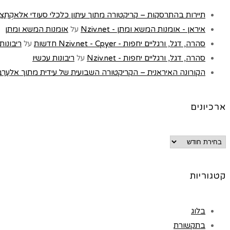
תיירות בהתרסקות – קריקטורה מתוך עיתון כלכלי סעודי אלאקְתִצַאדִיַה - t
איראן - אומנות המשא ומתן - Nziv.net
על
אומנות המשא ומתן
סהרה, דגל, ורגליים יחפות - Nziv.net - Cpyer חדשות
על
ריבונות
סהרה, דגל, ורגליים יחפות - Nziv.net
על
ריבונות עכשיו
הקורונה האיראנית – הקריקטורה השבועית של עידית מתוך אלעַרַבּ, לונדון 
ארכיונים
קטגוריות
בלוג
בתקשורת