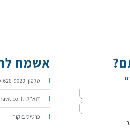
ם?
אשמח להכ
ם
טלפון: 050-628-9020
דוא"ל: : idit@iditaravit.co.il
כרטיס ביקור
ר