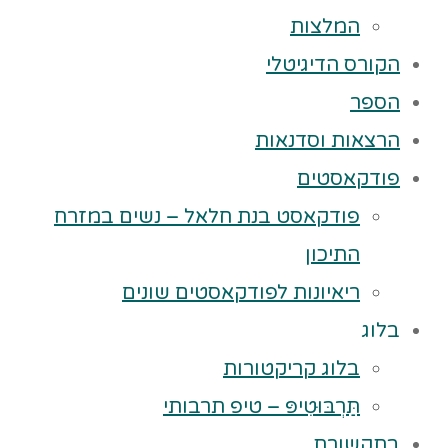
המלצות
הקורס הדיגיטלי
הספר
הרצאות וסדנאות
פודקאסטים
פודקאסט בנת חלאל – נשים במזרח
התיכון
ריאיונות לפודקאסטים שונים
בלוג
בלוג קריקטורות
תַּרְבּוּטִיפּ – טיפ תרבותי
בתקשורת