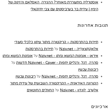
אוסטרליה מתעוררת מאוחר? ההגירה, האסלאם והזינוק של
הימין | עידית בר בערביסטים עם צבי יחזקאלי
תגובות אחרונות
תיירות בהתרסקות – קריקטורה מתוך עיתון כלכלי סעודי
אלאקְתִצַאדִיַה - Nziv.net
על
תיירות בהתרסקות
איראן - אומנות המשא ומתן - Nziv.net
על
אומנות המשא ומתן
סהרה, דגל, ורגליים יחפות - Nziv.net - Cpyer חדשות
על
ריבונות עכשיו
סהרה, דגל, ורגליים יחפות - Nziv.net
על
ריבונות עכשיו
הקורונה האיראנית – הקריקטורה השבועית של עידית מתוך
אלעַרַבּ, לונדון - Nziv.net
על
החוּת'ים החוטאים
ארכיונים