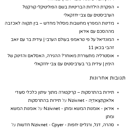
הפקרת הילדות הבריטיות בשם הפוליטיקלי קורקט?
הערביסטים עם צבי יחזקאלי
מדינות המפרץ מחשבות מסלול מחדש – בין תקווה לאכזבה
מההסכם עם איראן
המונדיאל על פי טראמפ בעולם הערבי | עידית בר עם יואב
זהבי בכאן 11
אוסטרליה מתעוררת מאוחר? ההגירה, האסלאם והזינוק של
הימין | עידית בר בערביסטים עם צבי יחזקאלי
תגובות אחרונות
תיירות בהתרסקות – קריקטורה מתוך עיתון כלכלי סעודי
אלאקְתִצַאדִיַה - Nziv.net
על
תיירות בהתרסקות
איראן - אומנות המשא ומתן - Nziv.net
על
אומנות המשא
ומתן
סהרה, דגל, ורגליים יחפות - Nziv.net - Cpyer חדשות
על