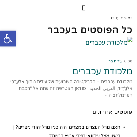
הרצאות וסדנאות
הקורס הדיגיטלי
ראשי
»
עכבר
כל הפוסטים ב
עכבר
פתח
קרא עוד ←
6:00
עידית בר
מלכודת עכברים
מלכודת עכברים – הקריקטורה השבועית של עידית מתוך אלעַרַבִּי
אלגַ'דִיד, العربي الجديد סודאן הצטרפה זה עתה אל "רכבת
הנורמליזציה"-
פוסטים אחרונים
האם גורל הנוצרים במצרים יהיה כמו גורל יהודי מצרים? |
ריאיון אצל עיתונאי מצרי אמיץ במיוחד