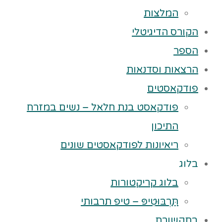
המלצות
הקורס הדיגיטלי
הספר
הרצאות וסדנאות
פודקאסטים
פודקאסט בנת חלאל – נשים במזרח
התיכון
ריאיונות לפודקאסטים שונים
בלוג
בלוג קריקטורות
תַּרְבּוּטִיפּ – טיפ תרבותי
בתקשורת