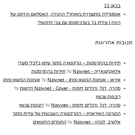
בכאן 11
אוסטרליה מתעוררת מאוחר? ההגירה, האסלאם והזינוק של
הימין | עידית בר בערביסטים עם צבי יחזקאלי
תגובות אחרונות
תיירות בהתרסקות – קריקטורה מתוך עיתון כלכלי סעודי
אלאקְתִצַאדִיַה - Nziv.net
על
תיירות בהתרסקות
איראן - אומנות המשא ומתן - Nziv.net
על
אומנות המשא ומתן
סהרה, דגל, ורגליים יחפות - Nziv.net - Cpyer חדשות
על
ריבונות עכשיו
סהרה, דגל, ורגליים יחפות - Nziv.net
על
ריבונות עכשיו
הקורונה האיראנית – הקריקטורה השבועית של עידית מתוך
אלעַרַבּ, לונדון - Nziv.net
על
החוּת'ים החוטאים