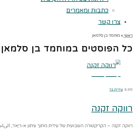
כתבות ומאמרים
צרו קשר
ראשי
»
מוחמד בן סלמאן
כל הפוסטים ב
מוחמד בן סלמאן
קרא עוד ←
6:00
עידית בר
רווקה זקנה
רווקה זקנה – הקריקטורה השבועית של עידית מתוך עיתון א-רִיַאד, الر