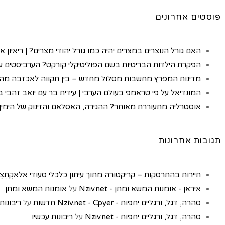
פוסטים אחרונים
האם גורל הנוצרים במצרים יהיה כמו גורל יהודי מצרים? | ריאיון א
הפקרת הילדות הבריטיות בשם הפוליטיקלי קורקט? הערביסטים עם
מדינות המפרץ מחשבות מסלול מחדש – בין תקווה לאכזבה מה
המונדיאל על פי טראמפ בעולם הערבי | עידית בר עם יואב זהבי בכא
אוסטרליה מתעוררת מאוחר? ההגירה, האסלאם והזינוק של הימין |
תגובות אחרונות
תיירות בהתרסקות – קריקטורה מתוך עיתון כלכלי סעודי אלאקְתִצַאדִיַה - t
איראן - אומנות המשא ומתן - Nziv.net
על
אומנות המשא ומתן
סהרה, דגל, ורגליים יחפות - Nziv.net - Cpyer חדשות
על
ריבונות
סהרה, דגל, ורגליים יחפות - Nziv.net
על
ריבונות עכשיו