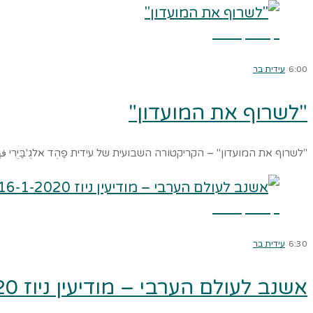
קרא עוד ←
6:00
עידית בר
"לשרוף את המועדון"
"לשרוף את המועדון" – הקריקטורה השבועית של עידית פַהְד אלגֻ'בַּיְרִי
קרא עוד ←
6:30
עידית בר
אשנב לעולם הערבי – מודיעין ניוז 16-1-2020