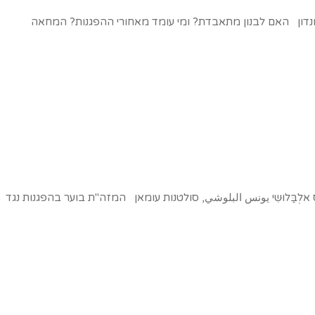
 לונדון האם לבנון מתאבדת? ומי עומד מאחורי ההפגנות? המחאה
 אלְבַּלוּשִי يونس البلوشي, סולטנות עומאן המזה"ת בוער בהפגנות נגד