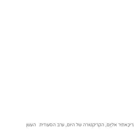
יכַּאתִיר אליַוְם, הקריקטורה של היום, ערב הסעודית העשן