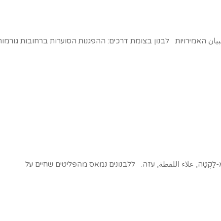
البيان האמירויות לבנון בצומת דרכים: ההפגנות הסוערות ברחובות גורמות
ַקְטַה, علاء اللقطة, עזה. ללבנונים נמאס מהפליטים שחיים על