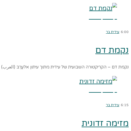
קרא עוד ←
6:00
עידית בר
נקמת דם
נקמת דם – הקריקטורה השבועית של עידית מתוך עיתון אלעַרַבּ (العرب) ה
קרא עוד ←
6:15
עידית בר
מזימה זדונית