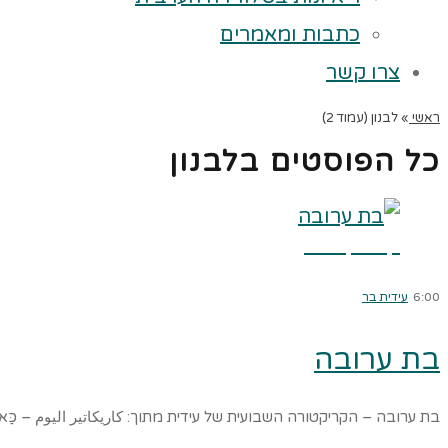
כתבות ומאמרים
צרו קשר
ראשי
»
לבנון (עמוד 2)
כל הפוסטים ב
לבנון
קרא עוד ←
6:00
עידית בר
בת ערובה
בת ערובה – הקריקטורה השבועית של עידית מתוך: كاريكاتير اليوم – כַּארִ