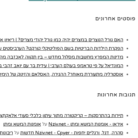
פוסטים אחרונים
האם גורל הנוצרים במצרים יהיה כמו גורל יהודי מצרים? | ריאיון א
הפקרת הילדות הבריטיות בשם הפוליטיקלי קורקט? הערביסטים עם
מדינות המפרץ מחשבות מסלול מחדש – בין תקווה לאכזבה מה
המונדיאל על פי טראמפ בעולם הערבי | עידית בר עם יואב זהבי בכא
אוסטרליה מתעוררת מאוחר? ההגירה, האסלאם והזינוק של הימין |
תגובות אחרונות
תיירות בהתרסקות – קריקטורה מתוך עיתון כלכלי סעודי אלאקְתִצַאדִיַה - t
איראן - אומנות המשא ומתן - Nziv.net
על
אומנות המשא ומתן
סהרה, דגל, ורגליים יחפות - Nziv.net - Cpyer חדשות
על
ריבונות