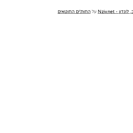
- Nziv.net
על
החוּת'ים החוטאים