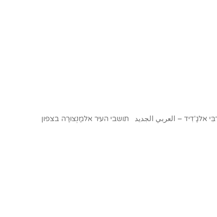
אלגַ'דִיד – العربي الجديد תושבי העיר אלמַנְצוּרַה בצפון