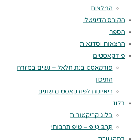
המלצות
הקורס הדיגיטלי
הספר
הרצאות וסדנאות
פודקאסטים
פודקאסט בנת חלאל – נשים במזרח
התיכון
ריאיונות לפודקאסטים שונים
בלוג
בלוג קריקטורות
תַּרְבּוּטִיפּ – טיפ תרבותי
בתקשורת