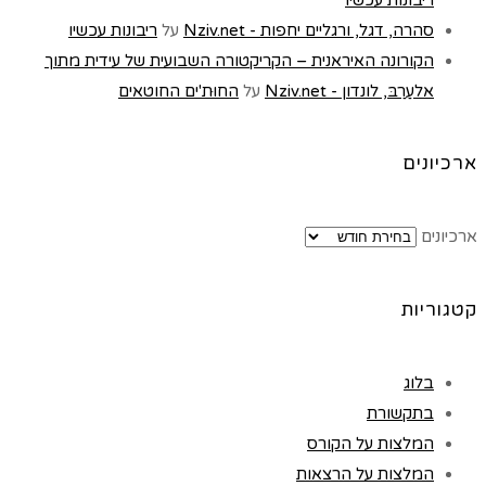
סהרה, דגל, ורגליים יחפות - Nziv.net
על
ריבונות עכשיו
הקורונה האיראנית – הקריקטורה השבועית של עידית מתוך
אלעַרַבּ, לונדון - Nziv.net
על
החוּת'ים החוטאים
ארכיונים
ארכיונים
קטגוריות
בלוג
בתקשורת
המלצות על הקורס
המלצות על הרצאות