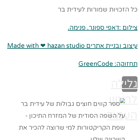
כל הזכויות שמורות לעידית בר
צילום :דאפי ספונר. פנימה.
עיצוב ובניית אתרים Made with ❤ hazan studio
תחזוקה: GreenCode
גלילה
לראש
העמוד