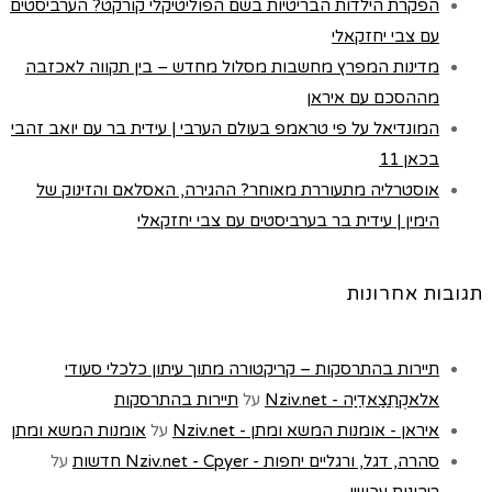
הפקרת הילדות הבריטיות בשם הפוליטיקלי קורקט? הערביסטים
עם צבי יחזקאלי
מדינות המפרץ מחשבות מסלול מחדש – בין תקווה לאכזבה
מההסכם עם איראן
המונדיאל על פי טראמפ בעולם הערבי | עידית בר עם יואב זהבי
בכאן 11
אוסטרליה מתעוררת מאוחר? ההגירה, האסלאם והזינוק של
הימין | עידית בר בערביסטים עם צבי יחזקאלי
תגובות אחרונות
תיירות בהתרסקות – קריקטורה מתוך עיתון כלכלי סעודי
אלאקְתִצַאדִיַה - Nziv.net
על
תיירות בהתרסקות
איראן - אומנות המשא ומתן - Nziv.net
על
אומנות המשא ומתן
סהרה, דגל, ורגליים יחפות - Nziv.net - Cpyer חדשות
על
ריבונות עכשיו