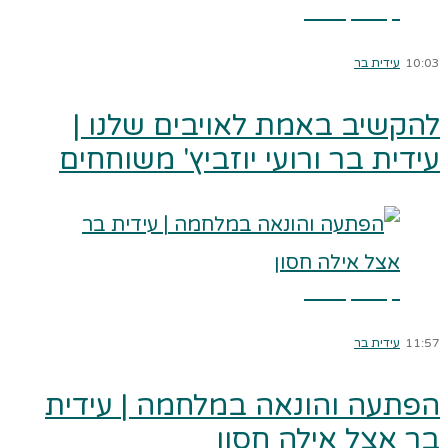
קרא עוד ←
10:03
עידית בר
להקשיב באמת לאויבים שלנו |
עידית בר ורועי יוזביץ' משוחחים
קרא עוד ←
11:57
עידית בר
הפתעה והונאה במלחמה | עידית
בר אצל אילה חסון