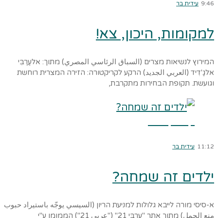
9:46
עידית בר
למקומות, היכון, צא!
המירוץ לנשיאות מצרים (السباق الرئاسي المصري) מתוך: אלעַרַבִּי
אלגַ'דִיד (العربي الجديد) הרקע לקריקטורה: הזירה המצרית רוחשת
וגועשת. תקופת הבחירות מתקרבת,
קרא עוד ←
11:12
עידית בר
ילדים זה שמחה?
א-סיסי מורה לייבא גלולות למניעת הריון (السيسي يوجّه باستيراد حبوب
منع الحمل) מתוך אתר "עַרַבִּי 21" ("عربي 21") הממומן ע"י