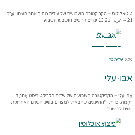
טוטאל לוס – הקריקטורה השבועית של עידית מתוך אתר העיתון עַרַבִּי
21 – عربي 21 13 שרים חדשים הושבעו השבוע
קרא עוד ←
6:00
עידית בר
אַבּוּ עַלִי
אַבּוּ עַלִי – הקריקטורה השבועית של עידית הקריקטוריסט אַחְמַד
רַחְמַה, כווית "ההישגים שהבאתי למצרים בשש השנים האחרונות
שווים להישגים
קרא עוד ←