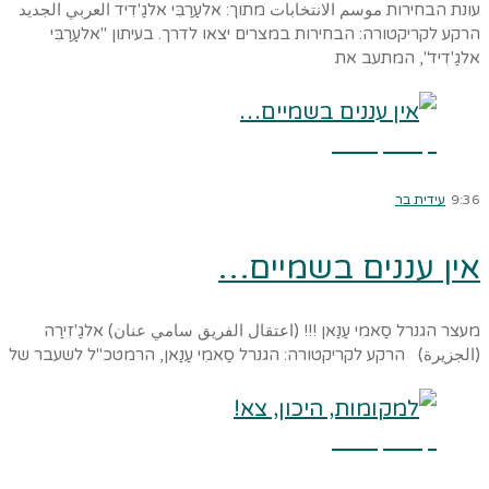
עונת הבחירות موسم الانتخابات מתוך: אלעַרַבִּי אלגַ'דִיד العربي الجديد
הרקע לקריקטורה: הבחירות במצרים יצאו לדרך. בעיתון "אלעַרַבִּי
אלגַ'דִיד", המתעב את
קרא עוד ←
9:36
עידית בר
אין עננים בשמיים…
מעצר הגנרל סַאמִי עַנַאן !!! (اعتقال الفريق سامي عنان) אלגַ'זִירַה
(الجزيرة) הרקע לקריקטורה: הגנרל סַאמִי עַנַאן, הרמטכ"ל לשעבר של
קרא עוד ←