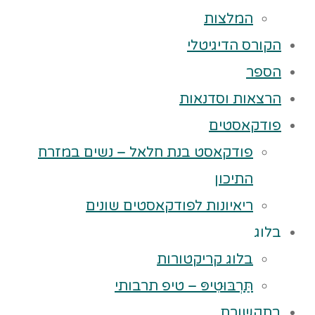
המלצות
הקורס הדיגיטלי
הספר
הרצאות וסדנאות
פודקאסטים
פודקאסט בנת חלאל – נשים במזרח
התיכון
ריאיונות לפודקאסטים שונים
בלוג
בלוג קריקטורות
תַּרְבּוּטִיפּ – טיפ תרבותי
בתקשורת