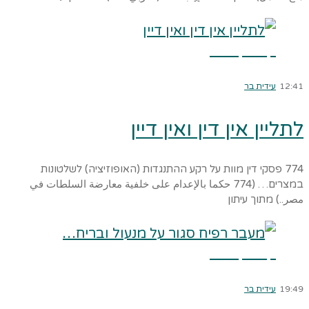
קרא עוד ←
12:41
עידית בר
לתליין אין דין ואין דיין
774 פסקי דין מוות על רקע ההתנגדות (האופוזיציה) לשלטונות
במצרים… (774 حكما بالإعدام على خلفية معارضة السلطات في
مصر..) מתוך עיתון
קרא עוד ←
19:49
עידית בר