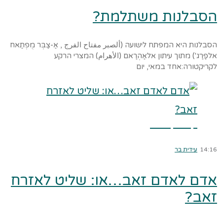
הסבלנות משתלמת?
הסבלנות היא המפתח לישועה (ألصبر مفتاح الفرج , אַ-צַבְּר מֻפְתַאח
אלפַרַג') מתוך עיתון אלאַהְרַאם (الأهرام) המצרי הרקע
לקריקטורה:אחד במאי, יום
קרא עוד ←
14:16
עידית בר
אדם לאדם זאב…או: שליט לאזרח
זאב?