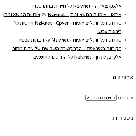
אלאקְתִצַאדִיַה - Nziv.net
על
תיירות בהתרסקות
איראן - אומנות המשא ומתן - Nziv.net
על
אומנות המשא ומתן
סהרה, דגל, ורגליים יחפות - Nziv.net - Cpyer חדשות
על
ריבונות עכשיו
סהרה, דגל, ורגליים יחפות - Nziv.net
על
ריבונות עכשיו
הקורונה האיראנית – הקריקטורה השבועית של עידית מתוך
אלעַרַבּ, לונדון - Nziv.net
על
החוּת'ים החוטאים
ארכיונים
ארכיונים
קטגוריות