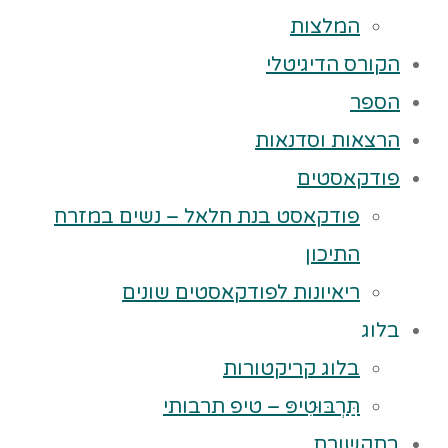
המלצות
הקורס הדיגיטלי
הספר
הרצאות וסדנאות
פודקאסטים
פודקאסט בנת חלאל – נשים במזרח
התיכון
ריאיונות לפודקאסטים שונים
בלוג
בלוג קריקטורות
תַּרְבּוּטִיפּ – טיפ תרבותי
בתקשורת