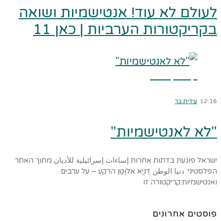
לעולם לא עוד! אנטישמיות ושואה
בקריקטורות הערביות | כאן 11
קרא עוד ←
12:16
עידית בר
"לא לאנטישמיות"
ישראל פוגעת בדתות אחרות إساءات إسرائيلية للأديان מתוך האתר
הפלסטיני: دنيا الوطن דֻנְיַא אלוַטַן הרקע – על ערבים
ואנטישמיות:קריקטורה זו
פוסטים אחרונים