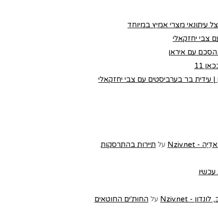
צל עיתונאי מצרי אמיץ במיוחד
 צבי יחזקאלי
הסכם עם איראן
ן 11
 עידית בר בערביסטים עם צבי יחזקאלי
Nziv.ne
על
תיירות בהתרסקות
 עכשיו
- Nziv.net
על
החוּת'ים החוטאים