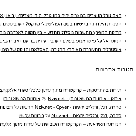
האם גורל הנוצרים במצרים יהיה כמו גורל יהודי מצרים? | ריאיון א
הפקרת הילדות הבריטיות בשם הפוליטיקלי קורקט? הערביסטים עם
מדינות המפרץ מחשבות מסלול מחדש – בין תקווה לאכזבה מה
המונדיאל על פי טראמפ בעולם הערבי | עידית בר עם יואב זהבי בכא
אוסטרליה מתעוררת מאוחר? ההגירה, האסלאם והזינוק של הימין |
תגובות אחרונות
תיירות בהתרסקות – קריקטורה מתוך עיתון כלכלי סעודי אלאקְתִצַאדִיַה - t
איראן - אומנות המשא ומתן - Nziv.net
על
אומנות המשא ומתן
סהרה, דגל, ורגליים יחפות - Nziv.net - Cpyer חדשות
על
ריבונות
סהרה, דגל, ורגליים יחפות - Nziv.net
על
ריבונות עכשיו
הקורונה האיראנית – הקריקטורה השבועית של עידית מתוך אלעַרַבּ, לונדון 