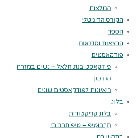
המלצות
הקורס הדיגיטלי
הספר
הרצאות וסדנאות
פודקאסטים
פודקאסט בנת חלאל – נשים במזרח
התיכון
ריאיונות לפודקאסטים שונים
בלוג
בלוג קריקטורות
תַּרְבּוּטִיפּ – טיפ תרבותי
בתקשורת