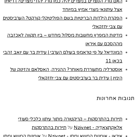
האם גורל הנוצרים במצרים יהיה כמו גורל יהודי מצרים? | ריאיון
אצל עיתונאי מצרי אמיץ במיוחד
הפקרת הילדות הבריטיות בשם הפוליטיקלי קורקט? הערביסטים
עם צבי יחזקאלי
מדינות המפרץ מחשבות מסלול מחדש – בין תקווה לאכזבה
מההסכם עם איראן
המונדיאל על פי טראמפ בעולם הערבי | עידית בר עם יואב זהבי
בכאן 11
אוסטרליה מתעוררת מאוחר? ההגירה, האסלאם והזינוק של
הימין | עידית בר בערביסטים עם צבי יחזקאלי
תגובות אחרונות
תיירות בהתרסקות – קריקטורה מתוך עיתון כלכלי סעודי
אלאקְתִצַאדִיַה - Nziv.net
על
תיירות בהתרסקות
איראן - אומנות המשא ומתן - Nziv.net
על
אומנות המשא ומתן