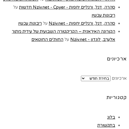
סהרה, דגל, ורגליים יחפות - Nziv.net - Cpyer חדשות
על
ריבונות עכשיו
סהרה, דגל, ורגליים יחפות - Nziv.net
על
ריבונות עכשיו
הקורונה האיראנית – הקריקטורה השבועית של עידית מתוך
אלעַרַבּ, לונדון - Nziv.net
על
החוּת'ים החוטאים
ארכיונים
ארכיונים
קטגוריות
בלוג
בתקשורת