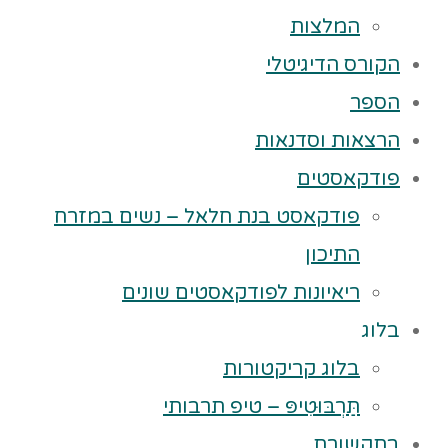
המלצות
הקורס הדיגיטלי
הספר
הרצאות וסדנאות
פודקאסטים
פודקאסט בנת חלאל – נשים במזרח
התיכון
ריאיונות לפודקאסטים שונים
בלוג
בלוג קריקטורות
תַּרְבּוּטִיפּ – טיפ תרבותי
בתקשורת