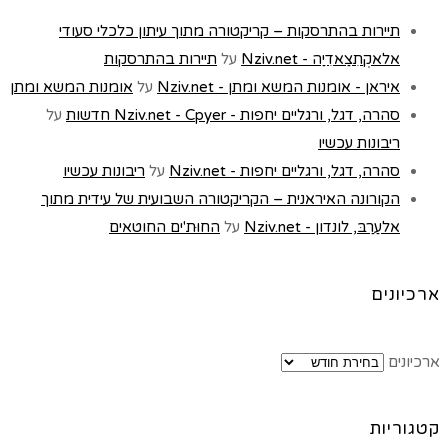
תיירות בהתרסקות – קריקטורה מתוך עיתון כלכלי סעודי
אלאקְתִצַאדִיַה - Nziv.net
על
תיירות בהתרסקות
איראן - אומנות המשא ומתן - Nziv.net
על
אומנות המשא ומתן
סהרה, דגל, ורגליים יחפות - Nziv.net - Cpyer חדשות
על
ריבונות עכשיו
סהרה, דגל, ורגליים יחפות - Nziv.net
על
ריבונות עכשיו
הקורונה האיראנית – הקריקטורה השבועית של עידית מתוך
אלעַרַבּ, לונדון - Nziv.net
על
החוּת'ים החוטאים
ארכיונים
ארכיונים
קטגוריות